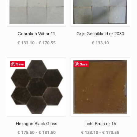
Gebroken Wit nr 11
Grijs Gespikkeld nr 2030
Prijsklasse:
€
133.10
-
€
170.55
€
133.10
€ 133.10
tot
€ 170.55
Save
Save
Hexagon Black Gloss
Licht Bruin nr 15
Prijsklasse:
Prijsklas
€
175.60
-
€
181.50
€
133.10
-
€
170.55