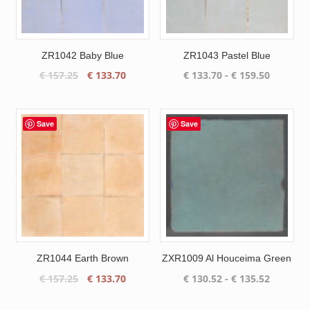
ZR1042 Baby Blue
ZR1043 Pastel Blue
Oorspronkelijke
Huidige
Prijsklas
€
157.25
€
133.70
€
133.70
-
€
159.50
prijs
prijs
€ 133.70
was:
is:
tot
€ 157.25.
€ 133.70.
€ 159.50
Save
Save
ZR1044 Earth Brown
ZXR1009 Al Houceima Green
Oorspronkelijke
Huidige
Prijsklas
€
157.25
€
133.70
€
130.52
-
€
135.52
prijs
prijs
€ 130.52
was:
is:
tot