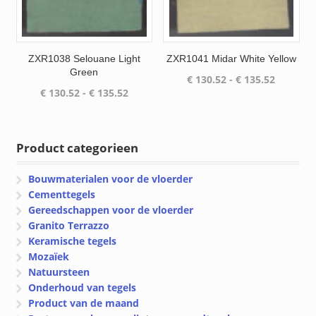
ZXR1038 Selouane Light
ZXR1041 Midar White Yellow
Green
Prijsklas
€
130.52
-
€
135.52
Prijsklasse:
€
130.52
-
€
135.52
€ 130.52
€ 130.52
tot
tot
€ 135.52
€ 135.52
Product categorieen
Bouwmaterialen voor de vloerder
Cementtegels
Gereedschappen voor de vloerder
Granito Terrazzo
Keramische tegels
Mozaïek
Natuursteen
Onderhoud van tegels
Product van de maand