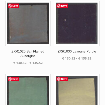
€ 157.25.
€ 133.70.
€ 135.52
Save
Save
ZXR1020 Safi Flamed
ZXR1030 Layoune Purple
Aubergine
Prijsklas
€
130.52
-
€
135.52
Prijsklasse:
€
130.52
-
€
135.52
€ 130.52
€ 130.52
tot
tot
€ 135.52
€ 135.52
Save
Save