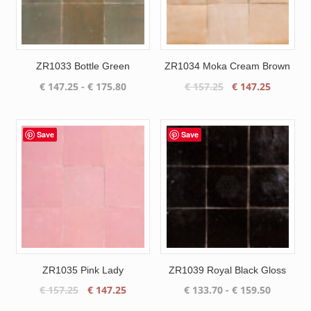
ZR1033 Bottle Green
ZR1034 Moka Cream Brown
Prijsklasse:
Oorspronkelijke
Huidige
€
147.25
-
€
175.80
€
157.25
€
147.25
€ 147.25
prijs
prijs
tot
was:
is:
€ 175.80
€ 157.25.
€ 147.25
Save
Save
ZR1035 Pink Lady
ZR1039 Royal Black Gloss
Oorspronkelijke
Huidige
Prijsklas
€
157.25
€
147.25
€
133.70
-
€
159.50
prijs
prijs
€ 133.70