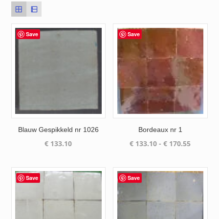
Save
Save
Blauw Gespikkeld nr 1026
Bordeaux nr 1
Prijsklas
€
133.10
€
133.10
-
€
170.55
€ 133.10
tot
€ 170.55
Save
Save