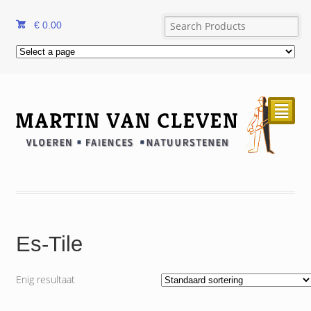
€
0.00
²
Es-Tile
Enig resultaat