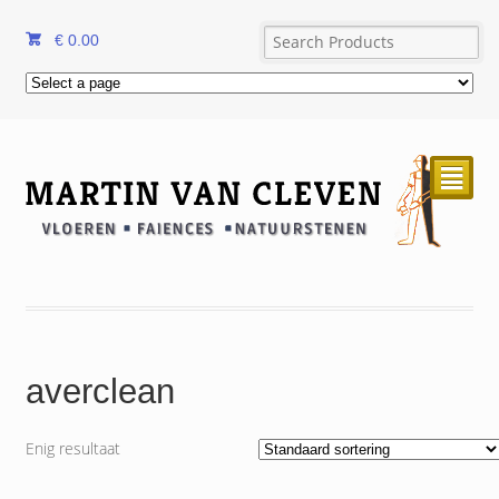
€
0.00
²
averclean
Enig resultaat