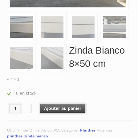
Zinda Bianco
8×50 cm
€
1.50
10 en stock
quantité de Zinda Bianco 8x50 cm
Ajouter au panier
UGS :
Plinten Zinda Bianco 8/50
Catégorie :
Plinthes
Mots-clés :
plinthes
,
zinda bianco