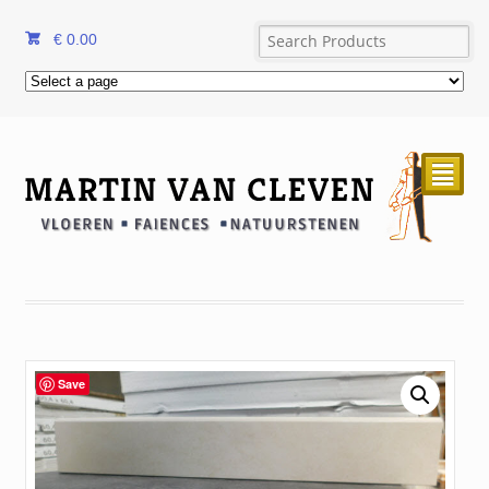
€
0.00
²
Save