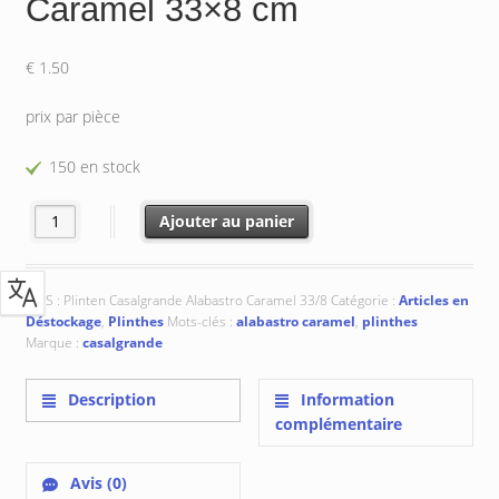
Caramel 33×8 cm
€
1.50
prix par pièce
150 en stock
quantité de Casalgrande Alabastro Caramel 33x8 cm
Ajouter au panier
UGS :
Plinten Casalgrande Alabastro Caramel 33/8
Catégorie :
Articles en
Déstockage
,
Plinthes
Mots-clés :
alabastro caramel
,
plinthes
Marque :
casalgrande
Description
Information
complémentaire
Avis (0)