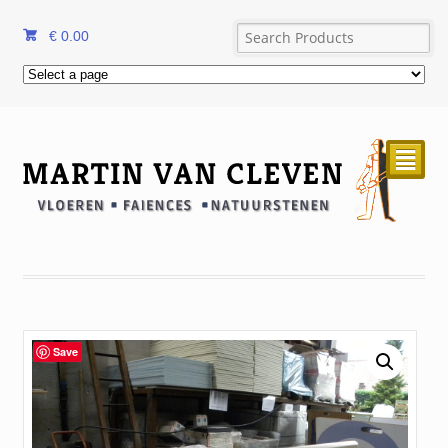
€
0.00
²
Save