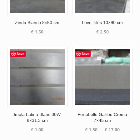
Zinda Bianco 8×50 cm
Love Tiles 10×90 cm
€
1.50
€
2.50
Save
Save
Imola Latina Blanc 30W
Portobello Galileu Crema
8×31.3 cm
7×45 cm
Plage
€
1.00
€
1.50
–
€
17.00
de