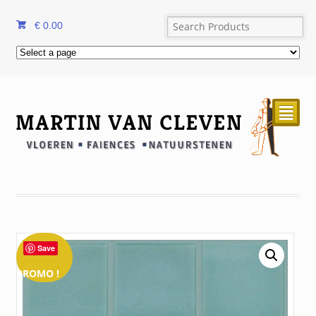
€
0.00
²
Save
PROMO !