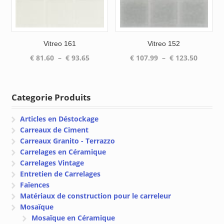
Vitreo 161
Vitreo 152
Plage
Plage
€
81.60
–
€
93.65
€
107.99
–
€
123.50
de
de
prix :
prix :
€ 81.60
€ 107.9
Categorie Produits
à
à
€ 93.65
€ 123.5
Articles en Déstockage
Carreaux de Ciment
Carreaux Granito - Terrazzo
Carrelages en Céramique
Carrelages Vintage
Entretien de Carrelages
Faïences
Matériaux de construction pour le carreleur
Mosaïque
Mosaïque en Céramique