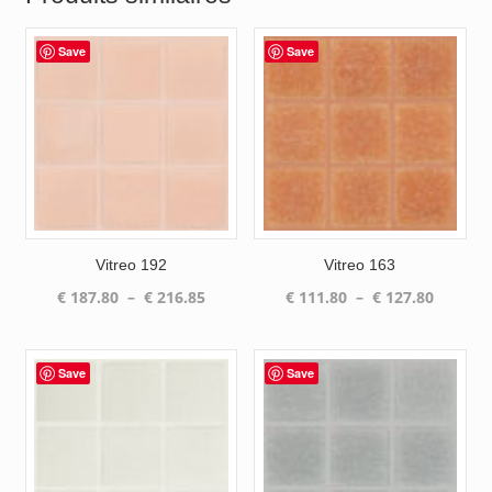
Save
Save
Vitreo 192
Vitreo 163
Plage
Plage
€
187.80
–
€
216.85
€
111.80
–
€
127.80
de
de
prix :
prix :
€ 187.80
€ 111.8
Save
Save
à
à
€ 216.85
€ 127.8