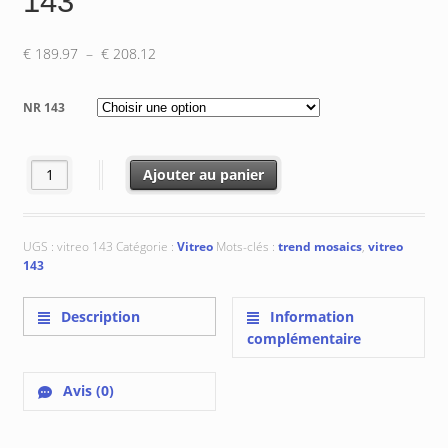
143
Plage
€
189.97
–
€
208.12
de
prix :
NR 143
€ 189.97
à
€ 208.12
quantité de Vitreo 143
Ajouter au panier
UGS :
vitreo 143
Catégorie :
Vitreo
Mots-clés :
trend mosaics
,
vitreo
143
Description
Information
complémentaire
Avis (0)