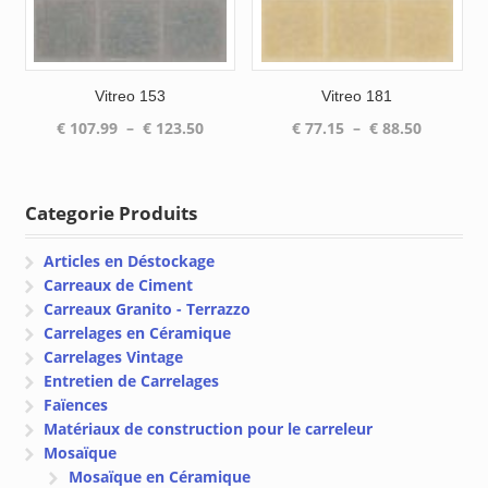
Vitreo 153
Vitreo 181
Plage
Plage
€
107.99
–
€
123.50
€
77.15
–
€
88.50
de
de
prix :
prix :
€ 107.99
€ 77.15
Categorie Produits
à
à
€ 123.50
€ 88.50
Articles en Déstockage
Carreaux de Ciment
Carreaux Granito - Terrazzo
Carrelages en Céramique
Carrelages Vintage
Entretien de Carrelages
Faïences
Matériaux de construction pour le carreleur
Mosaïque
Mosaïque en Céramique