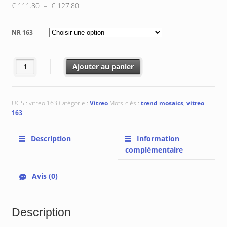
Plage
€
111.80
–
€
127.80
de
prix :
NR 163
€ 111.80
à
€ 127.80
quantité de Vitreo 163
Ajouter au panier
UGS :
vitreo 163
Catégorie :
Vitreo
Mots-clés :
trend mosaics
,
vitreo
163
Description
Information
complémentaire
Avis (0)
Description