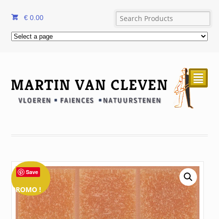
€
0.00
²
Save
PROMO !