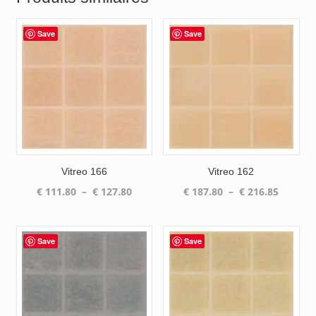
Save
Save
Vitreo 166
Vitreo 162
Plage
Plage
€
111.80
–
€
127.80
€
187.80
–
€
216.85
de
de
prix :
prix :
€ 111.80
€ 187.8
Save
Save
à
à
€ 127.80
€ 216.8