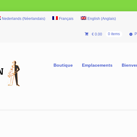
Nederlands
(
Néerlandais
)
Français
English
(
Anglais
)
P
€
0.00
0 items
Boutique
Emplacements
Bienve