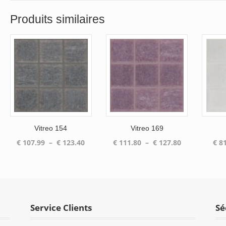
Produits similaires
Vitreo 154
Vitreo 169
Plage
Plage
€
107.99
–
€
123.40
€
111.80
–
€
127.80
€
81
de
de
prix :
prix :
€ 107.99
€ 111.80
à
à
€ 123.40
€ 127.80
Service Clients
Sé