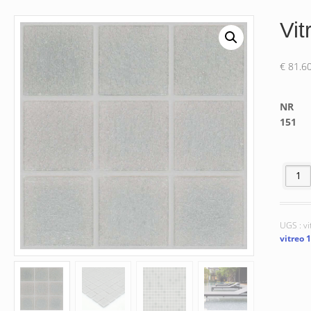
Vit
€
81.6
NR
151
quantit
UGS :
vi
vitreo 