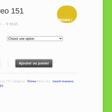
reo 151
PROMO !
Plage
0
–
€
93.65
de
prix :
€ 81.60
à
€ 93.65
é de Vitreo 151
Ajouter au panier
treo 151
Catégorie :
Vitreo
Mots-clés :
trend mosaics
,
151