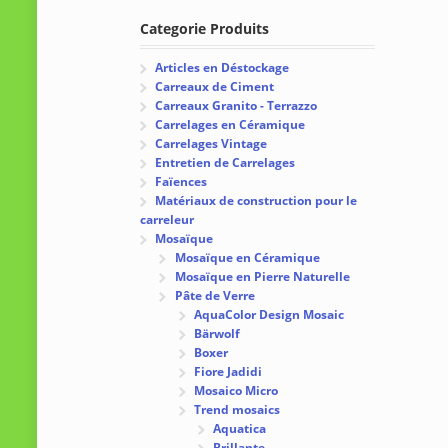
Categorie Produits
Articles en Déstockage
Carreaux de Ciment
Carreaux Granito - Terrazzo
Carrelages en Céramique
Carrelages Vintage
Entretien de Carrelages
Faïences
Matériaux de construction pour le
carreleur
Mosaïque
Mosaïque en Céramique
Mosaïque en Pierre Naturelle
Pâte de Verre
AquaColor Design Mosaic
Bärwolf
Boxer
Fiore Jadidi
Mosaico Micro
Trend mosaics
Aquatica
Brillante