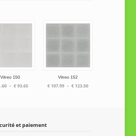
Vitreo 150
Vitreo 152
Plage
Plage
.60
–
€
93.65
€
107.99
–
€
123.50
de
de
prix :
prix :
€ 81.60
€ 107.99
à
à
€ 93.65
€ 123.50
curité et paiement