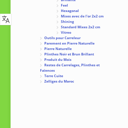
Feel
Hexagonal
Mixes avec de l'or 2x2 cm
Shining
Standard Mixes 2x2 cm
Vitreo
Outils pour Carreleur
Parement en Pierre Naturelle
Pierre Naturelle
Plinthes Noir et Brun Brillant
Produit du Mois
Restes de Carrelages, Plinthes et
Faïences
Terre Cuite
Zelliges du Maroc