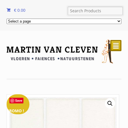
€
0.00
²
Save
PROMO !