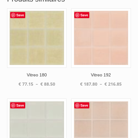
Save
Save
Vitreo 180
Vitreo 192
Plage
Plage
€
77.15
–
€
88.50
€
187.80
–
€
216.85
de
de
prix :
prix :
€ 77.15
€ 187.8
Save
Save
à
à
€ 88.50
€ 216.8