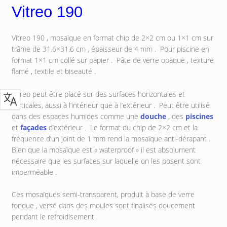
Vitreo 190
Vitreo 190 , mosaïque en format chip de 2×2 cm ou 1×1 cm sur
trâme de 31.6×31.6 cm , épaisseur de 4 mm . Pour piscine en
format 1×1 cm collé sur papier . Pâte de verre opaque , texture
flamé , textile et biseauté .
Vitreo peut être placé sur des surfaces horizontales et
verticales, aussi à l’intérieur que à l’extérieur . Peut être utilisé
dans des espaces humides comme une
douche
, des
piscines
et
façades
d’extérieur . Le format du chip de 2×2 cm et la
fréquence d’un joint de 1 mm rend la mosaïque anti-dérapant .
Bien que la mosaïque est « waterproof » il est absolument
nécessaire que les surfaces sur laquelle on les posent sont
imperméable .
Ces mosaïques semi-transparent, produit à base de verre
fondue , versé dans des moules sont finalisés doucement
pendant le refroidisement .