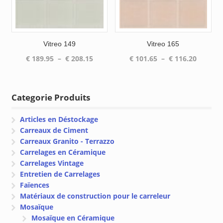
Vitreo 149
Vitreo 165
Plage
Plage
€
189.95
–
€
208.15
€
101.65
–
€
116.20
de
de
prix :
prix :
€ 189.95
€ 101.6
Categorie Produits
à
à
€ 208.15
€ 116.2
Articles en Déstockage
Carreaux de Ciment
Carreaux Granito - Terrazzo
Carrelages en Céramique
Carrelages Vintage
Entretien de Carrelages
Faïences
Matériaux de construction pour le carreleur
Mosaïque
Mosaïque en Céramique