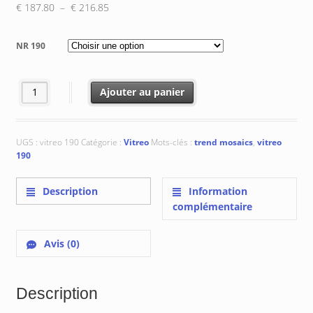
Plage
€
187.80
–
€
216.85
de
prix :
NR 190
€ 187.80
à
€ 216.85
quantité de Vitreo 190
Ajouter au panier
UGS :
vitreo 190
Catégorie :
Vitreo
Mots-clés :
trend mosaics
,
vitreo
190
Description
Information
complémentaire
Avis (0)
Description