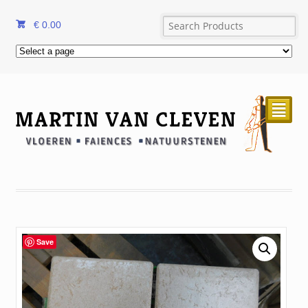
€
0.00
²
Save