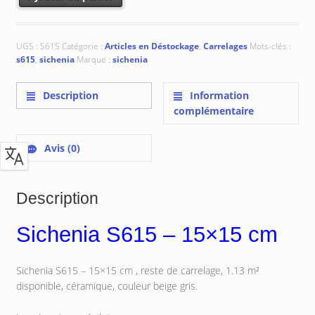
UGS :
S615
Catégorie :
Articles en Déstockage
,
Carrelages
Mots-clés :
s615
,
sichenia
Marque :
sichenia
Description
Information
complémentaire
Avis (0)
Description
Sichenia S615 – 15×15 cm
Sichenia S615 – 15×15 cm , reste de carrelage, 1.13 m²
disponible, céramique, couleur beige gris.