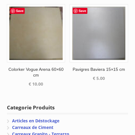
Save
Save
Colorker Vogue Arena 60×60
Pavigres Baviera 15×15 cm
cm
€
5.00
€
10.00
Categorie Produits
Articles en Déstockage
Carreaux de Ciment
Carreaux Granito - Terrazzo