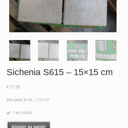
Sichenia S615 – 15×15 cm
€
11.30
prix pour le lot , 1.13 m²
1 en stock
quantité de Sichenia S615 - 15x15 cm
Ajouter au panier