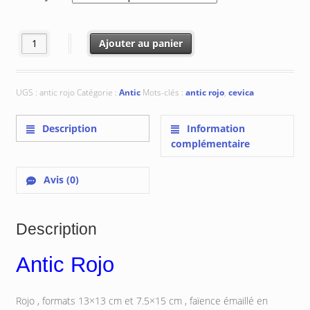
€ 117.95
à
€ 132.65
quantité de Rojo
Ajouter au panier
UGS :
antic rojo
Catégorie :
Antic
Mots-clés :
antic rojo
,
cevica
Description
Information
complémentaire
Avis (0)
Description
Antic Rojo
Rojo , formats 13×13 cm et 7.5×15 cm , faïence émaillé en