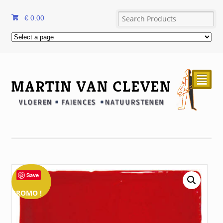
€
0.00
²
Save
PROMO !