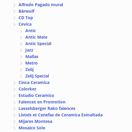
Alfredo Pagado mural
Bärwolf
CD Top
Cevica
Antic
Antic Mate
Antic Special
Jazz
Mallas
Metro
Zelij
Zelij Special
Cinca Ceramica
Colorker
Estudio Ceramico
Faïences en Promotion
Lasselsberger Rako faïences
Listels et Cenefas de Ceramica Esmaltada
Mijares Montesa
Mosaico Solo