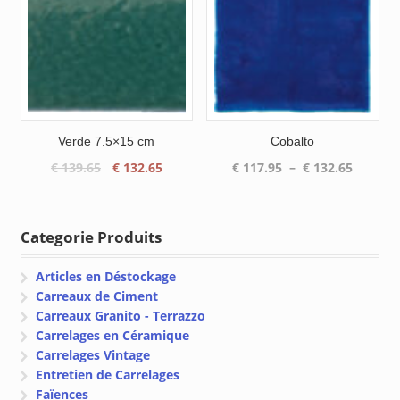
€ 141.9
Verde 7.5×15 cm
Cobalto
Le
Le
Plage
€
139.65
€
132.65
€
117.95
–
€
132.65
prix
prix
de
initial
actuel
prix :
était :
est :
€ 117.9
Categorie Produits
€ 139.65.
€ 132.65.
à
€ 132.6
Articles en Déstockage
Carreaux de Ciment
Carreaux Granito - Terrazzo
Carrelages en Céramique
Carrelages Vintage
Entretien de Carrelages
Faïences