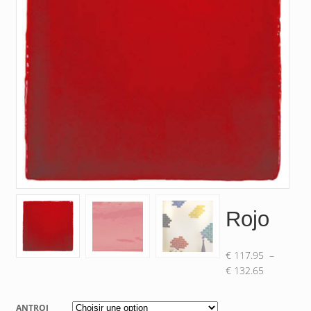
Rojo
€
117.95
–
Plage
€
132.65
de
prix :
ANTROJ