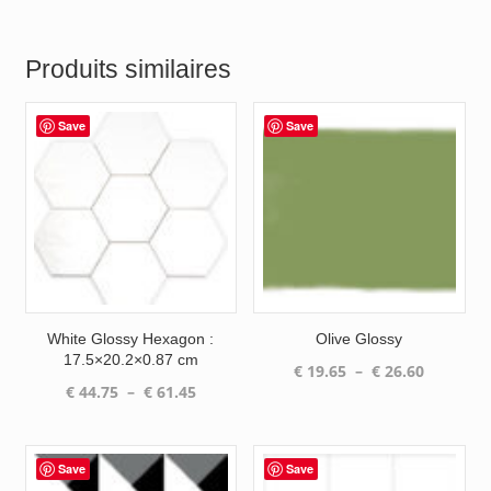
Produits similaires
Save
Save
White Glossy Hexagon :
Olive Glossy
17.5×20.2×0.87 cm
Plage
€
19.65
–
€
26.60
Plage
€
44.75
–
€
61.45
de
de
prix :
prix :
€ 19.65
€ 44.75
à
Save
Save
à
€ 26.60