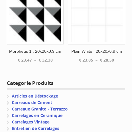
€ 61.45
Morpheus 1 : 20x20x0.9 cm
Plain White : 20x20x0.9 cm
Plage
Plage
€
23.47
–
€
32.38
€
23.85
–
€
28.50
de
de
prix :
prix :
€ 23.47
€ 23.85
Categorie Produits
à
à
€ 32.38
€ 28.50
Articles en Déstockage
Carreaux de Ciment
Carreaux Granito - Terrazzo
Carrelages en Céramique
Carrelages Vintage
Entretien de Carrelages