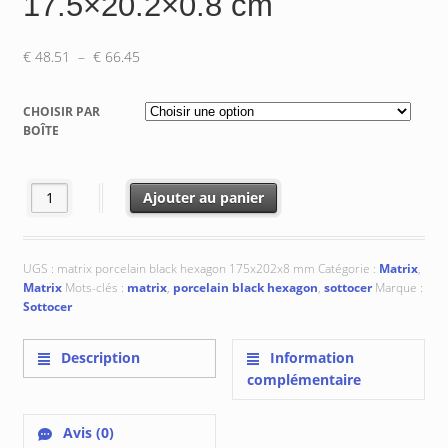
17.5×20.2×0.8 cm
Plage
€
48.51
–
€
66.45
de
prix :
CHOISIR PAR
€ 48.51
BOÎTE
à
€ 66.45
quantité de Porcelain Black Hexagon : 17.5x20.2x0.8 cm
Ajouter au panier
UGS :
matrix porcelain black hexagon 175x202x8 mm
Catégorie :
Matrix
,
Matrix
Mots-clés :
matrix
,
porcelain black hexagon
,
sottocer
Marque :
Sottocer
Description
Information
complémentaire
Avis (0)