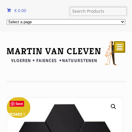
€
0.00
²
Save
PROMO !