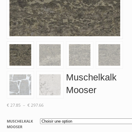
Muschelkalk
Mooser
Plage
€
27.85
–
€
297.66
de
prix :
MUSCHELKALK
€ 27.85
MOOSER
à