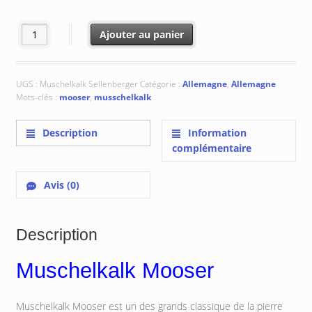
€ 297.66
quantité de Muschelkalk Mooser
Ajouter au panier
UGS :
Muschelkalk Sellenberger
Catégorie :
Allemagne
,
Allemagne
Mots-clés :
mooser
,
musschelkalk
Description
Information
complémentaire
Avis (0)
Description
Muschelkalk Mooser
Muschelkalk Mooser est un des grands classique de la pierre