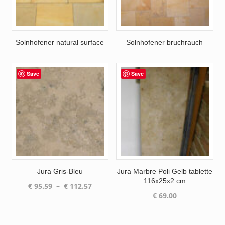
Solnhofener natural surface
Solnhofener bruchrauch
Save
Save
Jura Gris-Bleu
Jura Marbre Poli Gelb tablette
116x25x2 cm
Plage
€
95.59
–
€
112.57
€
69.00
de
prix :
€ 95.59