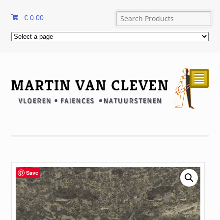
€
0.00
²
Save