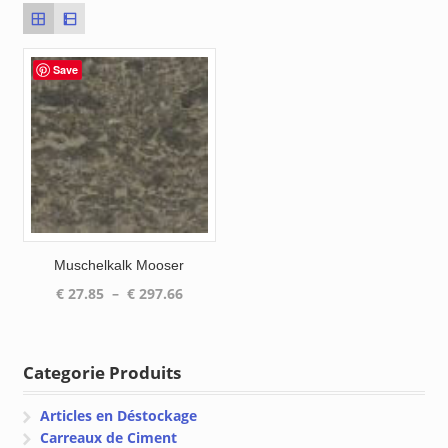
Save
Muschelkalk Mooser
Plage
€
27.85
–
€
297.66
de
prix :
€ 27.85
Categorie Produits
à
€ 297.66
Articles en Déstockage
Carreaux de Ciment