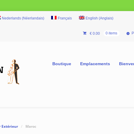
Nederlands
(
Néerlandais
)
Français
English
(
Anglais
)
P
€
0.00
0 items
Boutique
Emplacements
Bienve
 Extérieur
/
Maroc