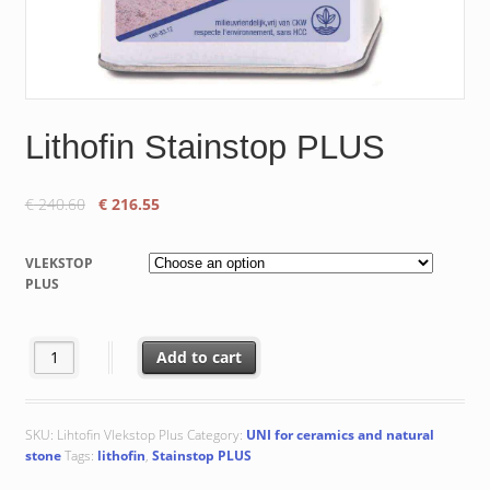
Lithofin Stainstop PLUS
Original
Current
€
240.60
€
216.55
price
price
was:
is:
VLEKSTOP
€ 240.60.
€ 216.55.
PLUS
Lithofin Stainstop PLUS quantity
Add to cart
SKU:
Lihtofin Vlekstop Plus
Category:
UNI for ceramics and natural
stone
Tags:
lithofin
,
Stainstop PLUS