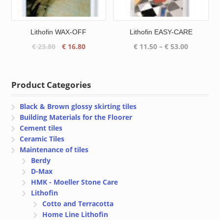
Lithofin WAX-OFF
Lithofin EASY-CARE
Original
Current
Price
€
23.80
€
16.80
€
11.50
–
€
53.00
price
price
range:
was:
is:
€ 11.50
€ 23.80.
€ 16.80.
through
Product Categories
€ 53.00
Black & Brown glossy skirting tiles
Building Materials for the Floorer
Cement tiles
Ceramic Tiles
Maintenance of tiles
Berdy
D-Max
HMK - Moeller Stone Care
Lithofin
Cotto and Terracotta
Home Line Lithofin