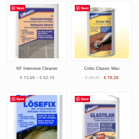
Save
Save
KF Intensive Cleaner
Cotto Classic Wax
Price
Original
Current
€
13.60
–
€
62.10
€
20.41
€
10.20
range:
price
price
€ 13.60
was:
is:
through
€ 20.41.
€ 10.20.
Save
Save
€ 62.10