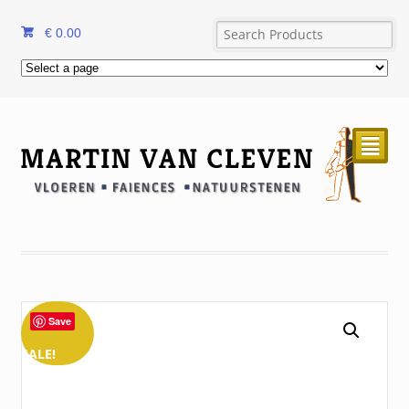
€
0.00
²
Save
SALE!