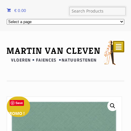
€
0.00
²
Save
PROMO !