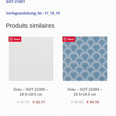
GOT-21001
Verlegeanleitung_Nr.-17_18_19
Produits similaires
Save
Save
Gotu – GOT-21005 –
Gotu – GOT-21004 –
18.5×18.5 cm
18.5×18.5 cm
Le
Le
Le
Le
€
46.78
€
42.11
€
49.08
€
44.18
prix
prix
prix
prix
initial
actuel
initial
actuel