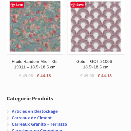
était :
est :
était :
est :
Save
Save
€ 46.78.
€ 42.11.
€ 49.08.
€ 44.18.
Fruits Random Mix – KE-
Gotu – GOT-21006 –
19011 – 18.5×18.5 cm
18.5×18.5 cm
Le
Le
Le
Le
€
49.08
€
44.18
€
49.08
€
44.18
prix
prix
prix
prix
initial
actuel
initial
actuel
était :
est :
était :
est :
Categorie Produits
€ 49.08.
€ 44.18.
€ 49.08.
€ 44.18.
Articles en Déstockage
Carreaux de Ciment
Carreaux Granito - Terrazzo
Carrelages en Céramique