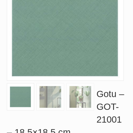
Gotu –
GOT-
21001
– 18.5×18.5 cm