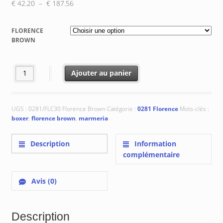
Plage
€
42.20
–
€
187.56
de
prix :
FLORENCE
€ 42.20
BROWN
à
€ 187.56
quantité de 0281/FLC30 Florence Brown
Ajouter au panier
UGS :
0281/FLC30 Florence Brown
Catégorie :
0281 Florence
Mots-clés :
boxer
,
florence brown
,
marmeria
Description
Information
complémentaire
Avis (0)
Description