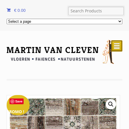
€
0.00
²
Save
PROMO !