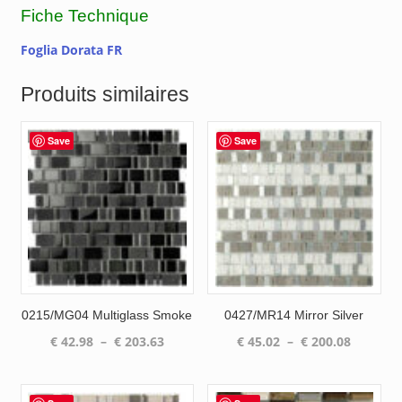
Fiche Technique
Foglia Dorata FR
Produits similaires
Save
Save
0215/MG04 Multiglass Smoke
0427/MR14 Mirror Silver
Plage
Plage
€
42.98
–
€
203.63
€
45.02
–
€
200.08
de
de
prix :
prix :
€ 42.98
€ 45.02