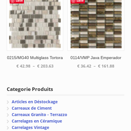
Save
Save
à
à
€ 203.63
€ 200.08
0215/MG40 Multiglass Tortora
0114/VMP Java Emperador
Plage
Plage
€
42.98
–
€
203.63
€
36.42
–
€
161.88
de
de
prix :
prix :
€ 42.98
€ 36.42
Categorie Produits
à
à
€ 203.63
€ 161.88
Articles en Déstockage
Carreaux de Ciment
Carreaux Granito - Terrazzo
Carrelages en Céramique
Carrelages Vintage