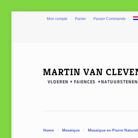
Mon compte
Panier
Passer Commande
Home
/
Mosaïque
/
Mosaïque en Pierre Naturel