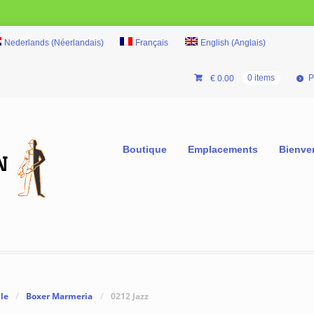
Nederlands
(
Néerlandais
)
Français
English
(
Anglais
)
P
€
0.00
0 items
Boutique
Emplacements
Bienve
le
/
Boxer Marmeria
/
0212 Jazz