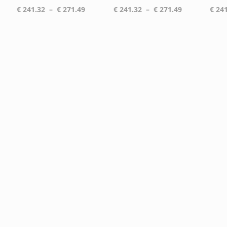
Plage
Plage
€
241.32
–
€
271.49
€
241.32
–
€
271.49
€
241
de
de
prix :
prix :
€ 241.32
€ 241.32
à
à
€ 271.49
€ 271.49