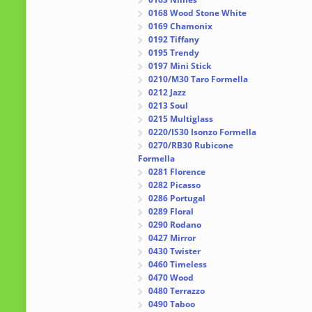
0168 Wood Stone White
0169 Chamonix
0192 Tiffany
0195 Trendy
0197 Mini Stick
0210/M30 Taro Formella
0212 Jazz
0213 Soul
0215 Multiglass
0220/IS30 Isonzo Formella
0270/RB30 Rubicone
Formella
0281 Florence
0282 Picasso
0286 Portugal
0289 Floral
0290 Rodano
0427 Mirror
0430 Twister
0460 Timeless
0470 Wood
0480 Terrazzo
0490 Taboo