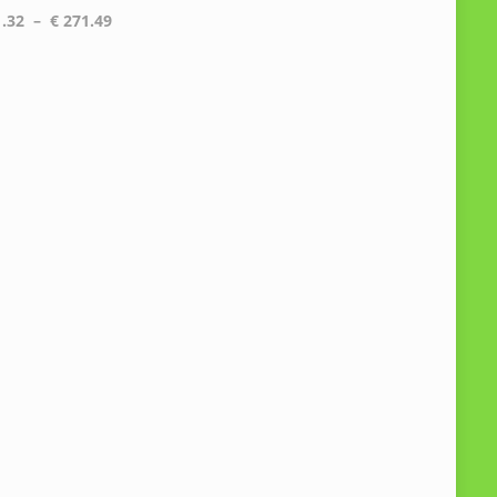
Plage
.32
–
€
271.49
de
prix :
€ 241.32
à
€ 271.49