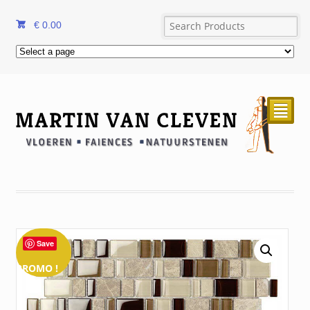
€
0.00
²
Save
PROMO !