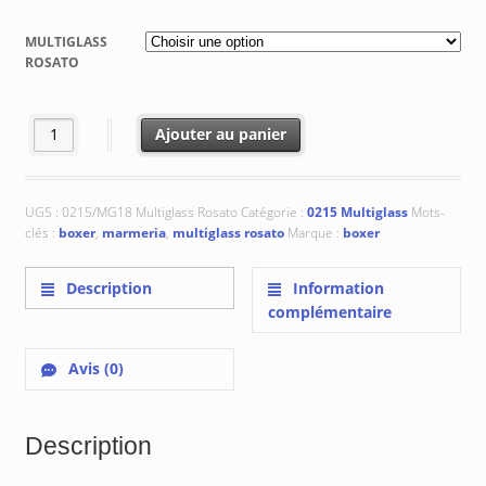
de
prix :
MULTIGLASS
€ 42.98
ROSATO
à
€ 203.63
quantité de 0215/MG18 Multiglass Rosato
Ajouter au panier
UGS :
0215/MG18 Multiglass Rosato
Catégorie :
0215 Multiglass
Mots-
clés :
boxer
,
marmeria
,
multiglass rosato
Marque :
boxer
Description
Information
complémentaire
Avis (0)
Description