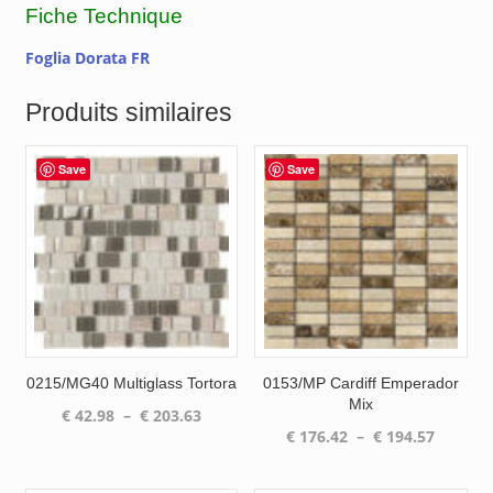
Fiche Technique
Foglia Dorata FR
Produits similaires
Save
Save
0215/MG40 Multiglass Tortora
0153/MP Cardiff Emperador
Mix
Plage
€
42.98
–
€
203.63
Plage
€
176.42
–
€
194.57
de
de
prix :
prix :
€ 42.98