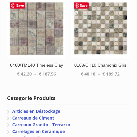
€ 176.4
à
Save
Save
à
€ 203.63
€ 194.5
0460/TML40 Timeless Clay
0169/CH10 Chamonix Gris
Plage
Plage
€
42.20
–
€
187.56
€
40.18
–
€
189.72
de
de
prix :
prix :
€ 42.20
€ 40.18
Categorie Produits
à
à
€ 187.56
€ 189.72
Articles en Déstockage
Carreaux de Ciment
Carreaux Granito - Terrazzo
Carrelages en Céramique