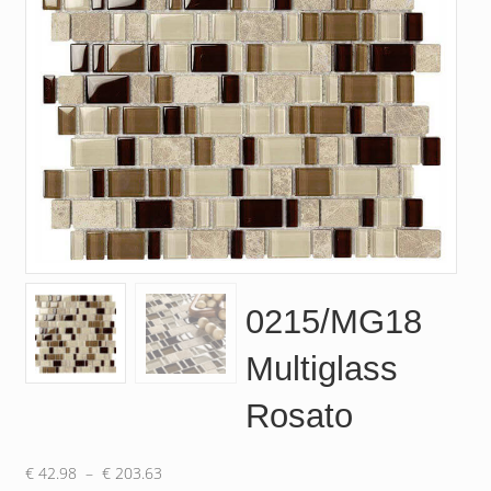
0215/MG18
Multiglass
Rosato
Plage
€
42.98
–
€
203.63