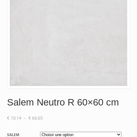
Salem Neutro R 60×60 cm
Plage
€
10.14
–
€
66.65
de
prix :
SALEM