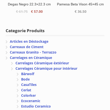
Degas Negro 22.3×22.3 cm
Pamesa Beta Vison 45×45 cm
Le
Le
€
61.75
€
57.00
€
36.50
prix
prix
initial
actuel
était :
est :
Categorie Produits
€ 61.75.
€ 57.00.
Articles en Déstockage
Carreaux de Ciment
Carreaux Granito - Terrazzo
Carrelages en Céramique
Carrelages Céramique éxtérieur
Carrelages Céramique pour intérieur
Bärwolf
Bode
CasaTiles
Cerlat
Colorker
Ecoceramic
Estudio Ceramico