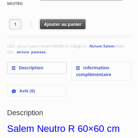
€ 10.14
NEUTRO
à
€ 66.65
quantité de Salem Neutro R 60x60 cm
Ajouter au panier
UGS :
atrium salem neutro 60x60 cm
Catégorie :
Atrium Salem
Mots-
clés :
atrium
,
pamesa
Description
Information
complémentaire
Avis (0)
Description
Salem Neutro R 60×60 cm