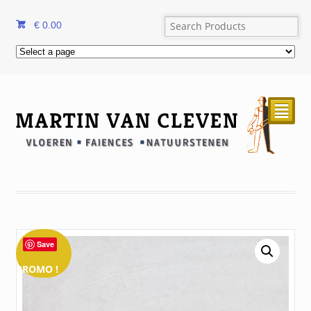
€
0.00
²
Save
PROMO !