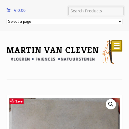
€
0.00
²
Save