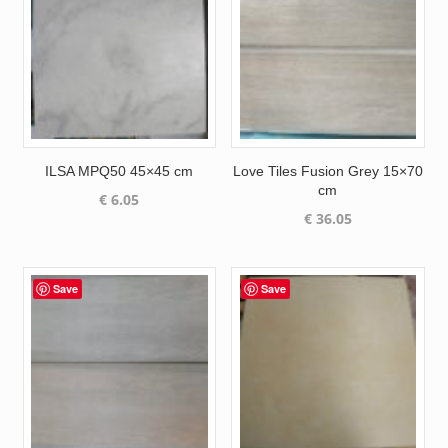
ILSA MPQ50 45×45 cm
Love Tiles Fusion Grey 15×70
cm
€
6.05
€
36.05
Save
Save