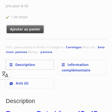
prix pour le lot
1 en stock
quantité de Pamesa Beta Vison 45x45 cm
Ajouter au panier
UGS :
pamesa beta vs 45x45 cm
Catégorie :
Carrelages
Mots-clés :
beta
vison
,
pamesa
Marque :
pamesa
Description
Information
complémentaire
Avis (0)
Description