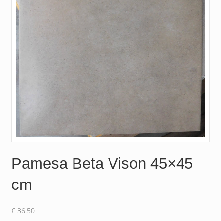
Pamesa Beta Vison 45×45
cm
€
36.50