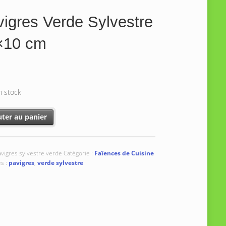
igres Verde Sylvestre
×10 cm
n stock
é de Pavigres Verde Sylvestre 10x10 cm
uter au panier
vigres sylvestre verde
Catégorie :
Faïences de Cuisine
s :
pavigres
,
verde sylvestre