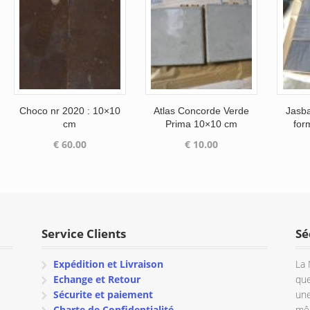
Choco nr 2020 : 10×10
Atlas Concorde Verde
Jasb
cm
Prima 10×10 cm
for
€
60.00
€
10.00
Service Clients
Sé
Expédition et Livraison
La 
Echange et Retour
que
Sécurite et paiement
une
Charte de Confidentialité
mêm