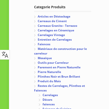
Categorie Produits
Articles en Déstockage
Carreaux de Ciment
Carreaux Granito - Terrazzo
Carrelages en Céramique
Carrelages Vintage
Entretien de Carrelages
Faïences
Matériaux de construction pour le
carreleur
Mosaïque
Outils pour Carreleur
Parement en Pierre Naturelle
Pierre Naturelle
Plinthes Noir et Brun Brillant
Produit du Mois
Restes de Carrelages, Plinthes et
Faïences
Carrelages
Décors
faïences
Faïences de Cuisine