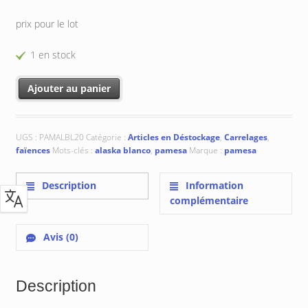
prix pour le lot
1 en stock
quantité de Pamesa Alaska Blanco 20x20 cm
Ajouter au panier
UGS :
PAMALBL20
Catégorie :
Articles en Déstockage
,
Carrelages
,
faïences
Mots-clés :
alaska blanco
,
pamesa
Marque :
pamesa
Description
Information
complémentaire
Avis (0)
Description