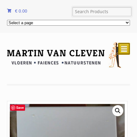
€
0.00
²
Save