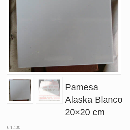
Pamesa
Alaska Blanco
20×20 cm
€
12.00