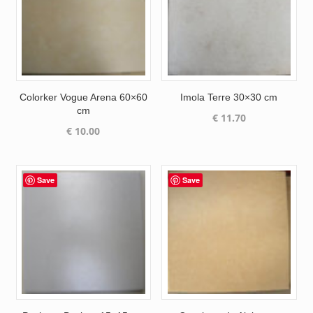
Colorker Vogue Arena 60×60
Imola Terre 30×30 cm
cm
€
11.70
€
10.00
Save
Save