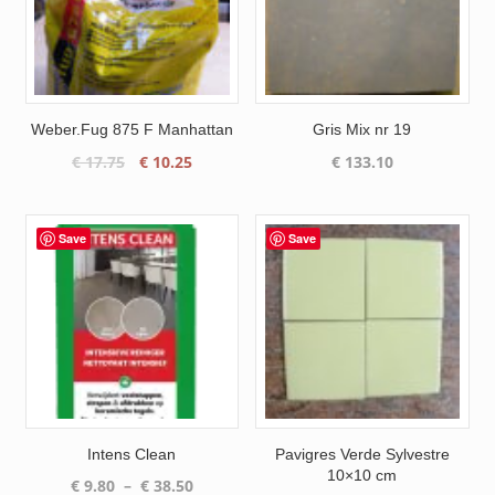
Weber.Fug 875 F Manhattan
Gris Mix nr 19
Le
Le
€
17.75
€
10.25
€
133.10
prix
prix
initial
actuel
était :
est :
Save
Save
€ 17.75.
€ 10.25.
Intens Clean
Pavigres Verde Sylvestre
10×10 cm
Plage
€
9.80
–
€
38.50