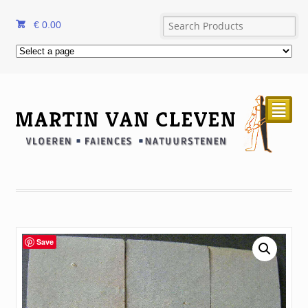
€
0.00
²
Save