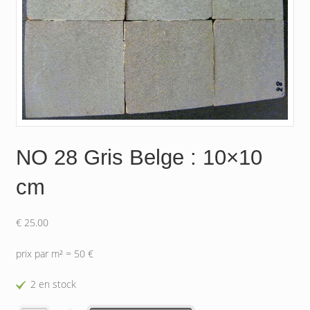
NO 28 Gris Belge : 10×10
cm
€
25.00
prix par m² = 50 €
2 en stock