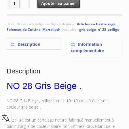
quantité de NO 28 Gris Belge : 10x10 cm
Ajouter au panier
UGS :
NO 28 Gris Belge - zelliges
Catégorie :
Articles en Déstockage
,
Faïences de Cuisine
,
Marrakech
Mots-clés :
gris beige
,
n° 28
,
zellige
Description
Information
complémentaire
Description
NO 28 Gris Beige .
NO 28 Gris Beige , zellige format 10×10 cm, côtés clivés ,
couleur gris beige .
Le Zellige est un carrelage naturel fabriqué manuellement à
partir d’argile de couleur claire, non raffinée, provenant de la