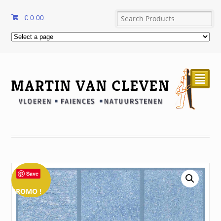
€
0.00
²
Save
PROMO !