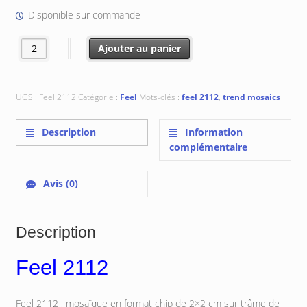
€ 145.20.
€ 116.16.
Disponible sur commande
quantité de Feel 2112 : 2x2 cm
Ajouter au panier
UGS :
Feel 2112
Catégorie :
Feel
Mots-clés :
feel 2112
,
trend mosaics
Description
Information
complémentaire
Avis (0)
Description
Feel 2112
Feel 2112 , mosaïque en format chip de 2×2 cm sur trâme de