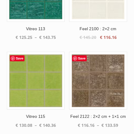
Vitreo 113
Feel 2100 : 2×2 cm
Plage
Le
Le
€
125.25
–
€
143.75
€
145.20
€
116.16
de
prix
prix
prix :
initial
actuel
€ 125.25
était :
est :
Save
Save
à
€ 145.20.
€ 116.16
€ 143.75
Vitreo 115
Feel 2122 : 2×2 cm + 1×1 cm
Plage
Plage
€
130.08
–
€
140.36
€
116.16
–
€
133.59
de
de