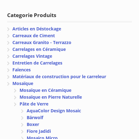
prix :
prix :
€ 130.08
€ 116.1
Categorie Produits
à
à
€ 140.36
€ 133.5
Articles en Déstockage
Carreaux de Ciment
Carreaux Granito - Terrazzo
Carrelages en Céramique
Carrelages Vintage
Entretien de Carrelages
Faïences
Matériaux de construction pour le carreleur
Mosaïque
Mosaïque en Céramique
Mosaïque en Pierre Naturelle
Pâte de Verre
AquaColor Design Mosaic
Bärwolf
Boxer
Fiore Jadidi
Mosaico Micro