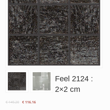
Feel 2124 :
2×2 cm
Le
Le
€
145.20
€
116.16
prix
prix