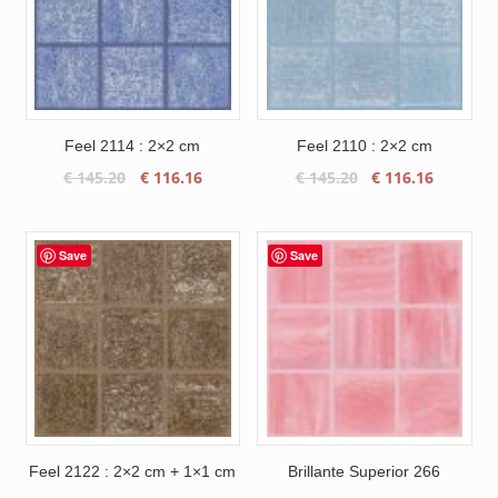
Feel 2114 : 2×2 cm
Feel 2110 : 2×2 cm
Le
Le
Le
Le
€
145.20
€
116.16
€
145.20
€
116.16
prix
prix
prix
prix
initial
actuel
initial
actuel
était :
est :
était :
est :
Save
Save
€ 145.20.
€ 116.16.
€ 145.20.
€ 116.16
Feel 2122 : 2×2 cm + 1×1 cm
Brillante Superior 266