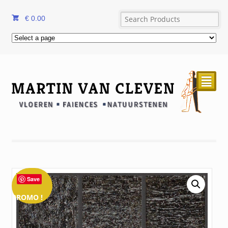
€
0.00
²
Save
PROMO !