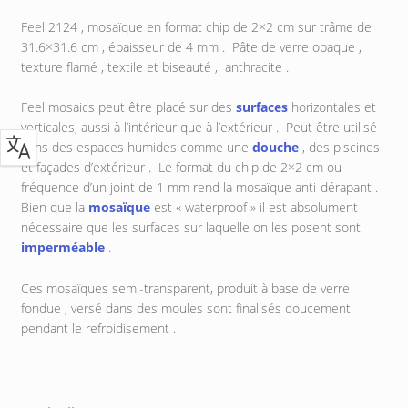
Feel 2124 , mosaïque en format chip de 2×2 cm sur trâme de
31.6×31.6 cm , épaisseur de 4 mm . Pâte de verre opaque ,
texture flamé , textile et biseauté , anthracite .
Feel mosaics peut être placé sur des
surfaces
horizontales et
verticales, aussi à l’intérieur que à l’extérieur . Peut être utilisé
dans des espaces humides comme une
douche
, des piscines
et façades d’extérieur . Le format du chip de 2×2 cm ou
fréquence d’un joint de 1 mm rend la mosaïque anti-dérapant .
Bien que la
mosaïque
est « waterproof » il est absolument
nécessaire que les surfaces sur laquelle on les posent sont
imperméable
.
Ces mosaïques semi-transparent, produit à base de verre
fondue , versé dans des moules sont finalisés doucement
pendant le refroidisement .