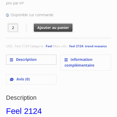
initial
actuel
prix par m²
était :
est :
€ 145.20.
€ 116.16.
Disponible sur commande
quantité de Feel 2124 : 2x2 cm
Ajouter au panier
UGS :
Feel 2124
Catégorie :
Feel
Mots-clés :
feel 2124
,
trend mosaics
Description
Information
complémentaire
Avis (0)
Description
Feel 2124