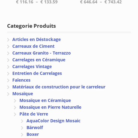
Plage
Plage
€
116.16
–
€
133.59
€
646.64
–
€
743.42
de
de
prix :
prix :
€ 116.16
€ 646.6
Categorie Produits
à
à
€ 133.59
€ 743.4
Articles en Déstockage
Carreaux de Ciment
Carreaux Granito - Terrazzo
Carrelages en Céramique
Carrelages Vintage
Entretien de Carrelages
Faïences
Matériaux de construction pour le carreleur
Mosaïque
Mosaïque en Céramique
Mosaïque en Pierre Naturelle
Pâte de Verre
AquaColor Design Mosaic
Bärwolf
Boxer