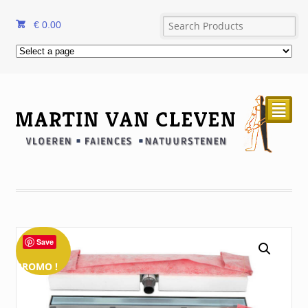
€
0.00
²
Save
PROMO !