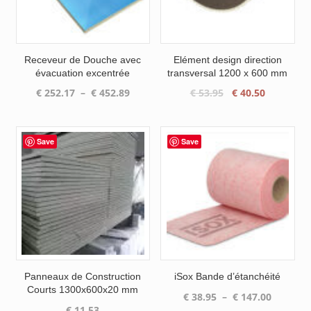
Receveur de Douche avec
Elément design direction
évacuation excentrée
transversal 1200 x 600 mm
Plage
Le
Le
€
252.17
–
€
452.89
€
53.95
€
40.50
de
prix
prix
prix :
initial
actuel
€ 252.17
était :
est :
Save
Save
à
€ 53.95.
€ 40.50.
€ 452.89
Panneaux de Construction
iSox Bande d’étanchéité
Courts 1300x600x20 mm
Plage
€
38.95
–
€
147.00
€
11.53