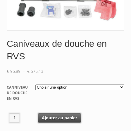
Caniveaux de douche en
RVS
Plage
€
95.89
–
€
575.13
de
prix :
CANNIVEAU
€ 95.89
DE DOUCHE
à
EN RVS
€ 575.13
quantité de Caniveaux de douche en RVS
Ajouter au panier