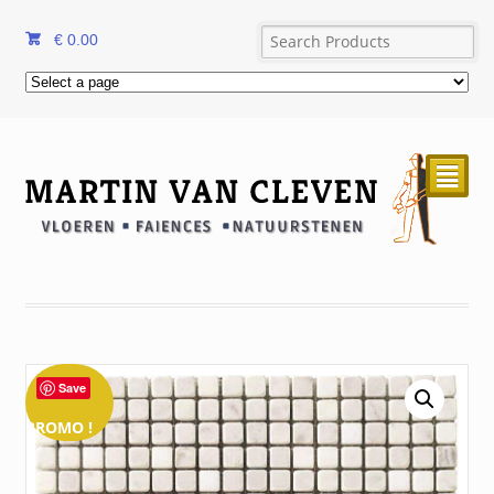
€
0.00
²
Save
PROMO !