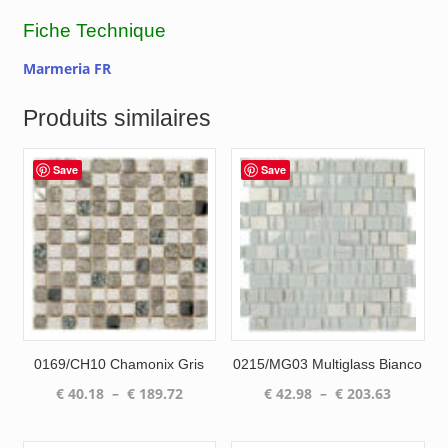
Fiche Technique
Marmeria FR
Produits similaires
Save
Save
0169/CH10 Chamonix Gris
0215/MG03 Multiglass Bianco
Plage
Plage
€
40.18
–
€
189.72
€
42.98
–
€
203.63
de
de
prix :
prix :