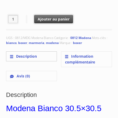
à
€ 259.18
quantité de 0812/MDG Modena Bianco
Ajouter au panier
UGS :
0812/MDG Modena Bianco
Catégorie :
0812 Modena
Mots-clés :
bianco
,
boxer
,
marmeria
,
modena
Marque :
boxer
Description
Information
complémentaire
Avis (0)
Description
Modena Bianco 30.5×30.5