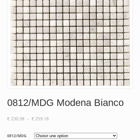
0812/MDG Modena Bianco
Plage
€
230.38
–
€
259.18
de
prix :
0812/MDG
€ 230.38