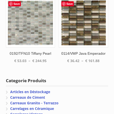
€ 40.18
€ 42.98
Save
Save
à
à
€ 189.72
€ 203.63
0192/TFN10 Tiffany Pearl
0114/VMP Java Emperador
Plage
Plage
€
53.03
–
€
244.95
€
36.42
–
€
161.88
de
de
prix :
prix :
€ 53.03
€ 36.42
Categorie Produits
à
à
€ 244.95
€ 161.88
Articles en Déstockage
Carreaux de Ciment
Carreaux Granito - Terrazzo
Carrelages en Céramique