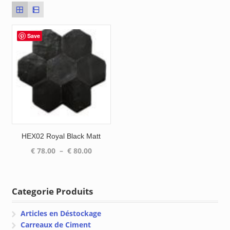
Save
HEX02 Royal Black Matt
Plage
€
78.00
–
€
80.00
de
prix :
€ 78.00
Categorie Produits
à
€ 80.00
Articles en Déstockage
Carreaux de Ciment