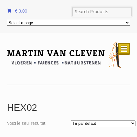
€
0.00
²
HEX02
Voici le seul résultat