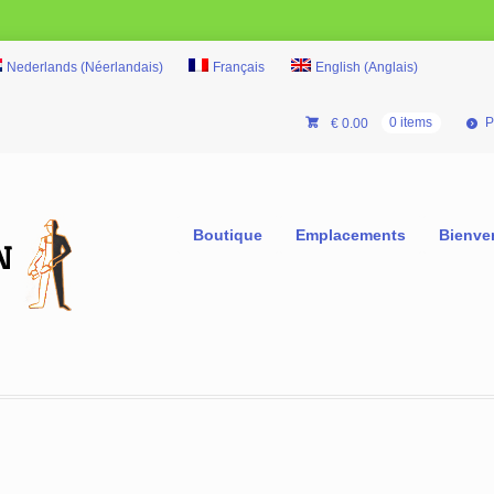
Nederlands
(
Néerlandais
)
Français
English
(
Anglais
)
P
€
0.00
0 items
Boutique
Emplacements
Bienve