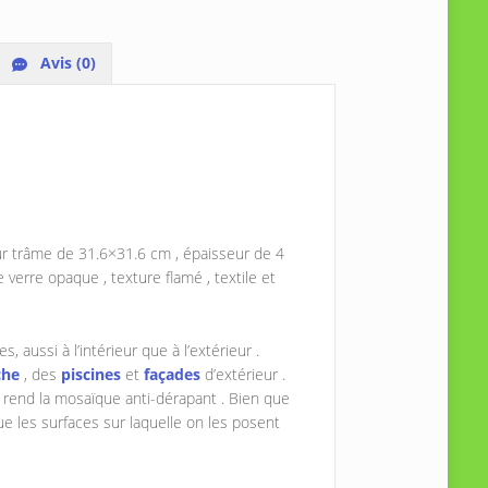
Avis (0)
r trâme de 31.6×31.6 cm , épaisseur de 4
verre opaque , texture flamé , textile et
, aussi à l’intérieur que à l’extérieur .
che
, des
piscines
et
façades
d’extérieur .
rend la mosaïque anti-dérapant . Bien que
e les surfaces sur laquelle on les posent