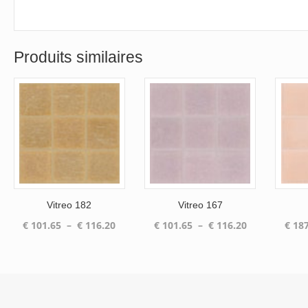
Produits similaires
Vitreo 182
Vitreo 167
Plage
Plage
€
101.65
–
€
116.20
€
101.65
–
€
116.20
€
187
de
de
prix :
prix :
€ 101.65
€ 101.65
à
à
€ 116.20
€ 116.20