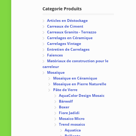
Categorie Produits
Articles en Déstockage
Carreaux de Ciment
Carreaux Granito - Terrazzo
Carrelages en Céramique
Carrelages Vintage
Entretien de Carrelages
Faïences
Matériaux de construction pour le
carreleur
Mosaïque
Mosaïque en Céramique
Mosaïque en Pierre Naturelle
Pâte de Verre
AquaColor Design Mosaic
Bärwolf
Boxer
Fiore Jadidi
Mosaico Micro
Trend mosaics
Aquatica
Brillante