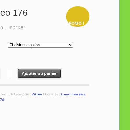
reo 176
PROMO !
Plage
90
–
€
216.84
de
prix :
€ 187.90
à
€ 216.84
é de Vitreo 176
Ajouter au panier
treo 176
Catégorie :
Vitreo
Mots-clés :
trend mosaics
,
176