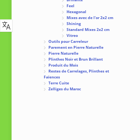
Feel
Hexagonal
Mixes avec de l'or 2x2 cm
Shining
Standard Mixes 2x2 cm
Vitreo
Outils pour Carreleur
Parement en Pierre Naturelle
Pierre Naturelle
Plinthes Noir et Brun Brillant
Produit du Mois
Restes de Carrelages, Plinthes et
Faïences
Terre Cuite
Zelliges du Maroc