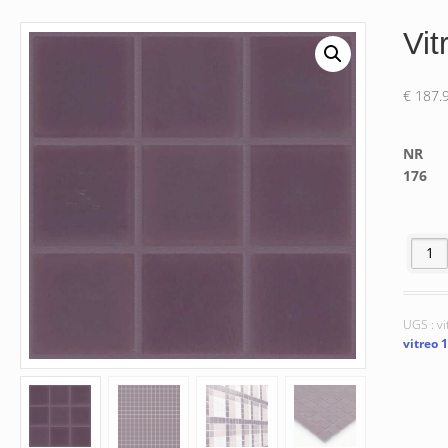
Vit
€
187.
NR
176
quantit
UGS :
vi
vitreo 