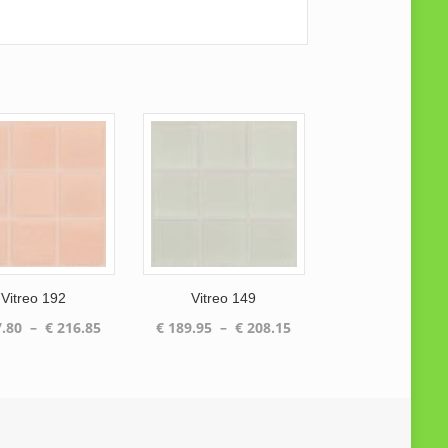
Vitreo 192
Vitreo 149
Plage
Plage
.80
–
€
216.85
€
189.95
–
€
208.15
de
de
prix :
prix :
€ 187.80
€ 189.95
à
à
€ 216.85
€ 208.15