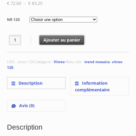
Plage
€
72.60
–
€
83.25
de
prix :
NR 120
€ 72.60
à
€ 83.25
quantité de Vitreo 120
Ajouter au panier
UGS :
vitreo 120
Catégorie :
Vitreo
Mots-clés :
trend mosaics
,
vitreo
120
Description
Information
complémentaire
Avis (0)
Description