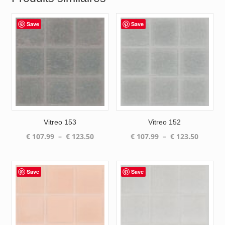
Save
Save
Vitreo 153
Vitreo 152
Plage
Plage
€
107.99
–
€
123.50
€
107.99
–
€
123.50
de
de
prix :
prix :
€ 107.99
€ 107.9
Save
Save
à
à
€ 123.50
€ 123.5