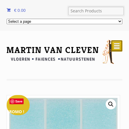
€
0.00
²
Save
PROMO !