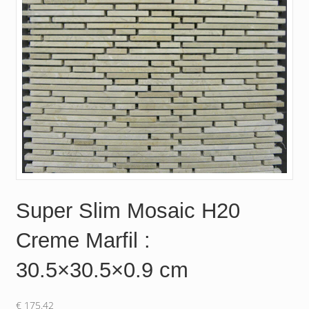
Super Slim Mosaic H20
Creme Marfil :
30.5×30.5×0.9 cm
€
175.42