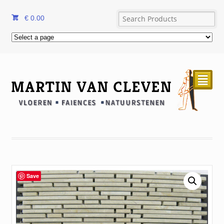
€
0.00
²
Save