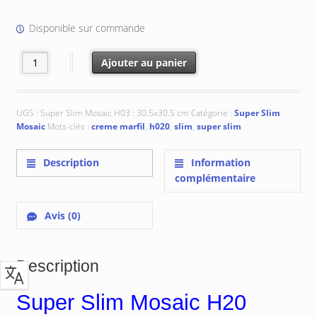
Disponible sur commande
quantité de Super Slim Mosaic H20 Creme Marfil : 30.5x30.5x0.9 cm
Ajouter au panier
UGS :
Super Slim Mosaic H03 : 30.5x30.5 cm
Catégorie :
Super Slim
Mosaic
Mots-clés :
creme marfil
,
h020
,
slim
,
super slim
Description
Information
complémentaire
Avis (0)
Description
Super Slim Mosaic H20