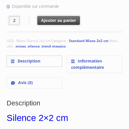
€ 90.75.
€ 72.60.
Disponible sur commande
quantité de Silence 2x2 cm
Ajouter au panier
UGS :
Mixes Silence 2x2 cm
Catégorie :
Standard Mixes 2x2 cm
Mots-
clés :
mixes
,
silence
,
trend mosaics
Description
Information
complémentaire
Avis (0)
Description
Silence 2×2 cm