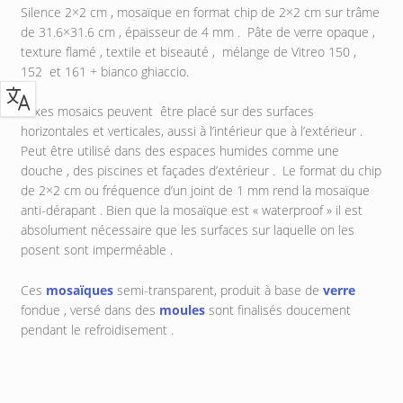
Silence 2×2 cm , mosaïque en format chip de 2×2 cm sur trâme
de 31.6×31.6 cm , épaisseur de 4 mm . Pâte de verre opaque ,
texture flamé , textile et biseauté , mélange de Vitreo 150 ,
152 et 161 + bianco ghiaccio.
Mixes mosaics peuvent être placé sur des surfaces
horizontales et verticales, aussi à l’intérieur que à l’extérieur .
Peut être utilisé dans des espaces humides comme une
douche , des piscines et façades d’extérieur . Le format du chip
de 2×2 cm ou fréquence d’un joint de 1 mm rend la mosaïque
anti-dérapant . Bien que la mosaïque est « waterproof » il est
absolument nécessaire que les surfaces sur laquelle on les
posent sont imperméable .
Ces
mosaïques
semi-transparent, produit à base de
verre
fondue , versé dans des
moules
sont finalisés doucement
pendant le refroidisement .