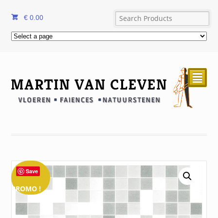
€
0.00
²
Save
PROMO !