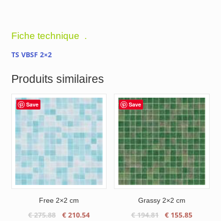
Fiche technique .
TS VBSF 2×2
Produits similaires
Save
Save
Free 2×2 cm
Grassy 2×2 cm
Le
Le
Le
Le
€
275.88
€
210.54
€
194.81
€
155.85