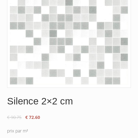
Silence 2×2 cm
Le
Le
€
90.75
€
72.60
prix
prix
initial
actuel
prix par m²
était :
est :