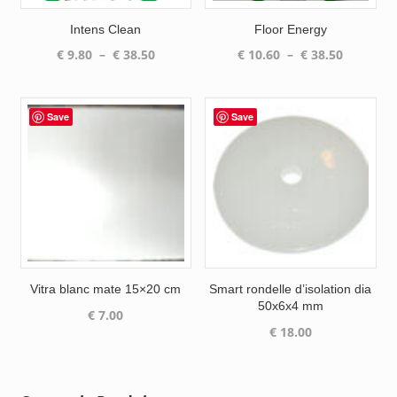
Intens Clean
Floor Energy
Plage
Plage
€
9.80
–
€
38.50
€
10.60
–
€
38.50
de
de
prix :
prix :
€ 9.80
€ 10.60
Save
Save
à
à
€ 38.50
€ 38.50
Vitra blanc mate 15×20 cm
Smart rondelle d’isolation dia
50x6x4 mm
€
7.00
€
18.00