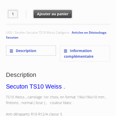
quantité de Secuton TS10 Weiss
Ajouter au panier
UGS :
Stroher Secuton TS10 Weiss
Catégorie :
Articles en Déstockage
,
Secuton
Description
Information
complémentaire
Description
Secuton TS10 Weiss .
TS10 Weiss , carrelage 1er choix, en format 196x196x10 mm ,
finitions : normal ( lisse ) , couleur blanc .
Anti-dérapants R10-R12/A classe 5