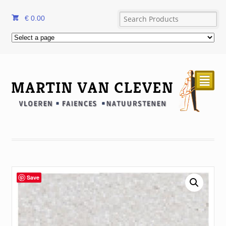
€
0.00
²
Save