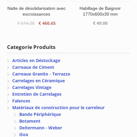
Natte de désolidarisation avec
Habillage de Baignoir
excroissances
1770x600x30 mm
Le
Le
€
614.20
€
460.65
€
49.00
prix
prix
initial
actuel
était :
est :
Categorie Produits
€ 614.20.
€ 460.65.
Articles en Déstockage
Carreaux de Ciment
Carreaux Granito - Terrazzo
Carrelages en Céramique
Carrelages Vintage
Entretien de Carrelages
Faïences
Matériaux de construction pour le carreleur
Bande Périphérique
Botament
Deitermann - Weber
iSox