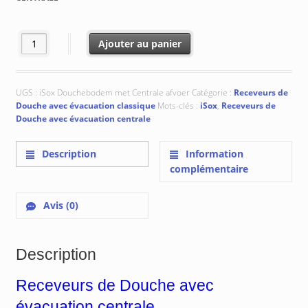
€ 481.11
quantité de Receveurs de Douche avec évacuation centrale
Ajouter au panier
UGS :
iSox Douchebodem met Centrale afvoer
Catégorie :
Receveurs de
Douche avec évacuation classique
Mots-clés :
iSox
,
Receveurs de
Douche avec évacuation centrale
Description
Information
complémentaire
Avis (0)
Description
Receveurs de Douche avec
évacuation centrale.