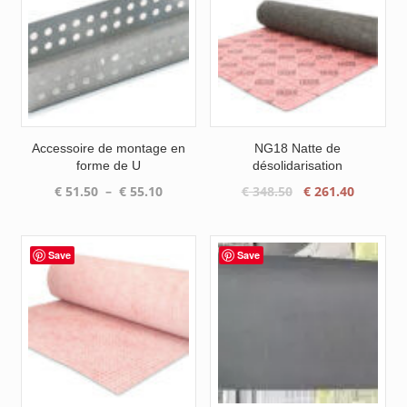
Accessoire de montage en
NG18 Natte de
forme de U
désolidarisation
Plage
Le
Le
€
51.50
–
€
55.10
€
348.50
€
261.40
de
prix
prix
prix :
initial
actuel
€ 51.50
était :
est :
Save
Save
à
€ 348.50.
€ 261.40
€ 55.10