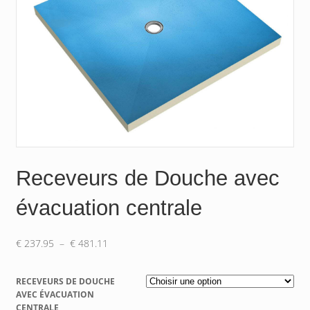
Receveurs de Douche avec
évacuation centrale
Plage
€
237.95
–
€
481.11
de
prix :
RECEVEURS DE DOUCHE
€ 237.95
AVEC ÉVACUATION
à
CENTRALE