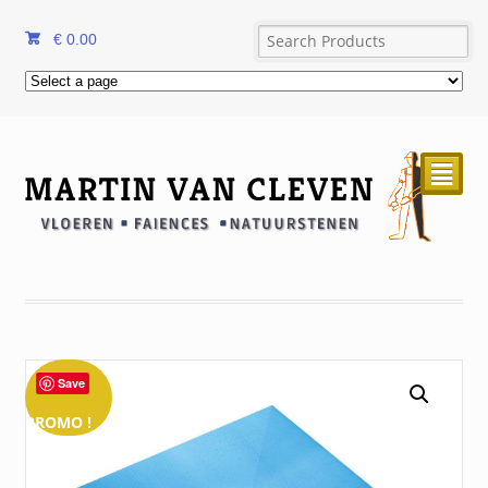
€
0.00
²
Save
PROMO !