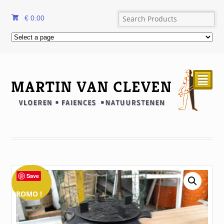
€
0.00
²
Save
PROMO !