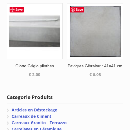
prix :
€ 10.60
Save
Save
à
€ 38.50
Giotto Grigio plinthes
Pavigres Gibraltar : 41×41 cm
€
2.00
€
6.05
Categorie Produits
Articles en Déstockage
Carreaux de Ciment
Carreaux Granito - Terrazzo
Carrelages en Céramique