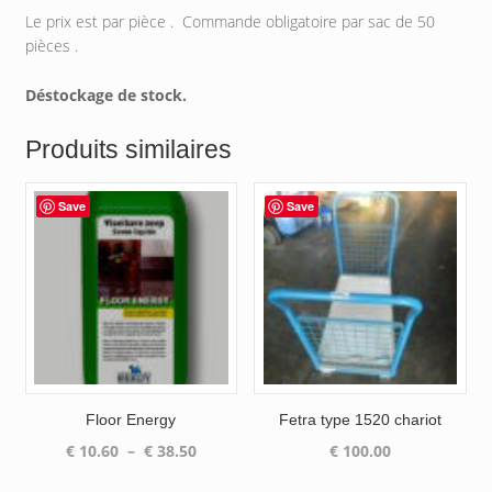
Le prix est par pièce . Commande obligatoire par sac de 50
pièces .
Déstockage de stock.
Produits similaires
Save
Save
Floor Energy
Fetra type 1520 chariot
Plage
€
10.60
–
€
38.50
€
100.00
de