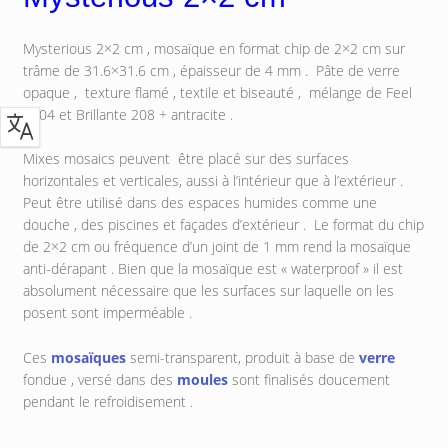
Mysterious 2×2 cm , mosaïque en format chip de 2×2 cm sur
trâme de 31.6×31.6 cm , épaisseur de 4 mm . Pâte de verre
opaque , texture flamé , textile et biseauté , mélange de Feel
2104 et Brillante 208 + antracite .
Mixes mosaics peuvent être placé sur des surfaces
horizontales et verticales, aussi à l’intérieur que à l’extérieur .
Peut être utilisé dans des espaces humides comme une
douche , des piscines et façades d’extérieur . Le format du chip
de 2×2 cm ou fréquence d’un joint de 1 mm rend la mosaïque
anti-dérapant . Bien que la mosaïque est « waterproof » il est
absolument nécessaire que les surfaces sur laquelle on les
posent sont imperméable .
Ces
mosaïques
semi-transparent, produit à base de
verre
fondue , versé dans des
moules
sont finalisés doucement
pendant le refroidisement .