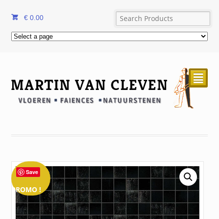
€
0.00
²
Save
PROMO !