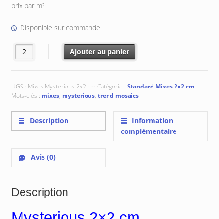
initial
actuel
prix par m²
était :
est :
€ 191.18.
€ 152.95.
Disponible sur commande
quantité de Mysterious 2x2 cm
Ajouter au panier
UGS :
Mixes Mysterious 2x2 cm
Catégorie :
Standard Mixes 2x2 cm
Mots-clés :
mixes
,
mysterious
,
trend mosaics
Description
Information
complémentaire
Avis (0)
Description
Mysterious 2×2 cm