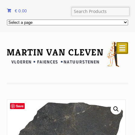
€
0.00
²
Save