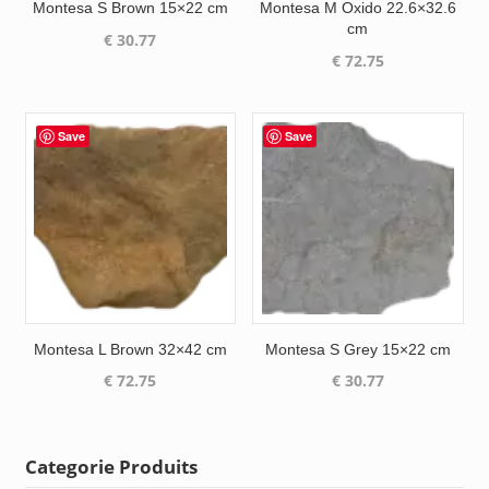
Montesa S Brown 15×22 cm
Montesa M Oxido 22.6×32.6
cm
€
30.77
€
72.75
Save
Save
Montesa L Brown 32×42 cm
Montesa S Grey 15×22 cm
€
72.75
€
30.77
Categorie Produits