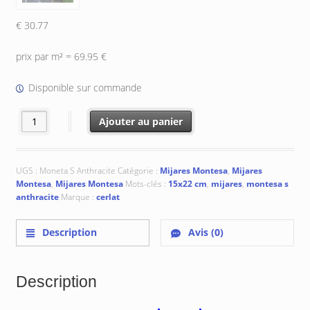
€
30.77
prix par m² = 69.95 €
Disponible sur commande
quantité de Montesa S Anthracite 15x22 cm
Ajouter au panier
UGS :
Moneta S Anthracite
Catégorie :
Mijares Montesa
,
Mijares
Montesa
,
Mijares Montesa
Mots-clés :
15x22 cm
,
mijares
,
montesa s
anthracite
Marque :
cerlat
Description
Avis (0)
Description