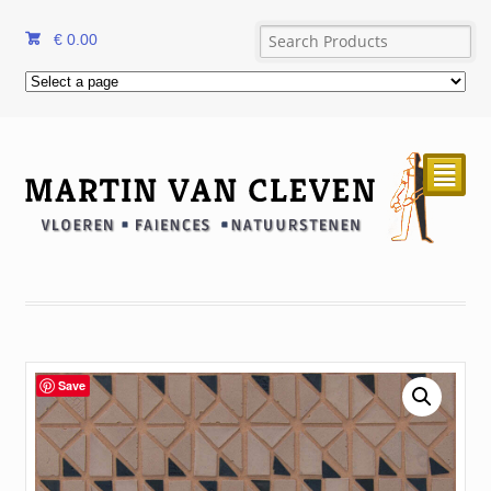
€
0.00
²
Save