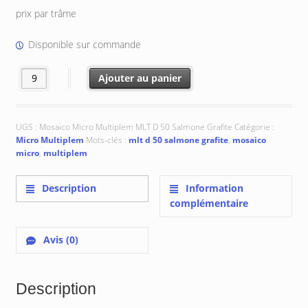
prix par trâme
Disponible sur commande
quantité de MLTD 50 Salmone Grafite : 28x28x4 mm
Ajouter au panier
UGS :
Mosaico Micro Multiplem MLT D 50 Salmone Grafite
Catégorie :
Micro Multiplem
Mots-clés :
mlt d 50 salmone grafite
,
mosaico
micro
,
multiplem
Description
Information
complémentaire
Avis (0)
Description