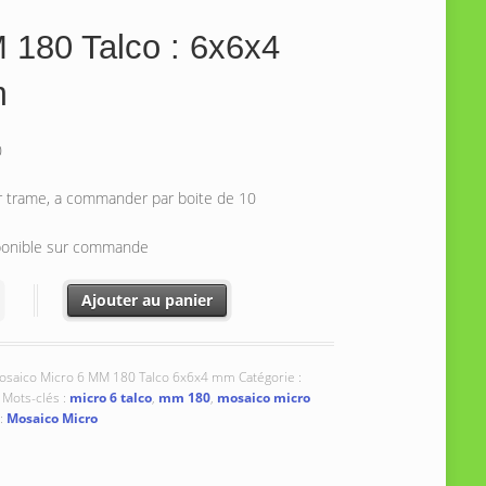
 180 Talco : 6x6x4
m
0
ar trame, a commander par boite de 10
ponible sur commande
té de MM 180 Talco : 6x6x4 mm
Ajouter au panier
osaico Micro 6 MM 180 Talco 6x6x4 mm
Catégorie :
Mots-clés :
micro 6 talco
,
mm 180
,
mosaico micro
:
Mosaico Micro