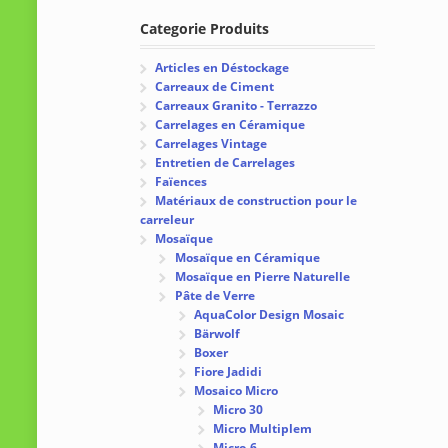
Categorie Produits
Articles en Déstockage
Carreaux de Ciment
Carreaux Granito - Terrazzo
Carrelages en Céramique
Carrelages Vintage
Entretien de Carrelages
Faïences
Matériaux de construction pour le
carreleur
Mosaïque
Mosaïque en Céramique
Mosaïque en Pierre Naturelle
Pâte de Verre
AquaColor Design Mosaic
Bärwolf
Boxer
Fiore Jadidi
Mosaico Micro
Micro 30
Micro Multiplem
Micro-6