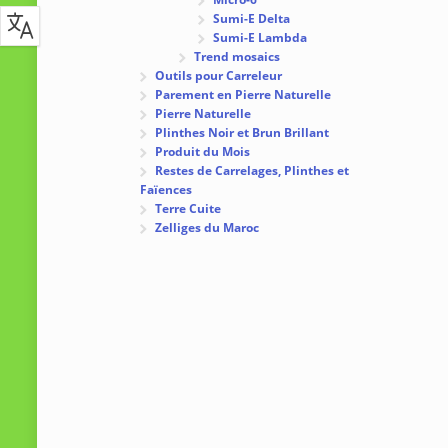
Sumi-E Delta
Sumi-E Lambda
Trend mosaics
Outils pour Carreleur
Parement en Pierre Naturelle
Pierre Naturelle
Plinthes Noir et Brun Brillant
Produit du Mois
Restes de Carrelages, Plinthes et
Faïences
Terre Cuite
Zelliges du Maroc