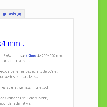
Avis (0)
x4 mm .
mat 6x6x4 mm sur
trâme
de 290×290 mm,
a colour est la meme.
ecyclé de verres des écrans de pc’s et
as de pertes pendant le placement.
our les spas et welness, mur et sol.
t des variations peuvent survenir,
motif de réclamation.