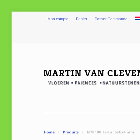
Mon compte
Panier
Passer Commande
Home
/
Produits
/
MM 180 Talco : 6x6x4 mm