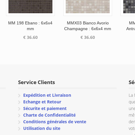
MM 198 Ebano : 6x6x4
MMX03 Bianco Avorio
MM
mm
Champagne : 6x6x4 mm
Antr
€
36.60
€
36.60
Service Clients
Sé
Expédition et Livraison
La 
Echange et Retour
que
Sécurite et paiement
une
Charte de Confidentialité
mêm
Conditions générales de vente
dem
Utilisation du site
vot