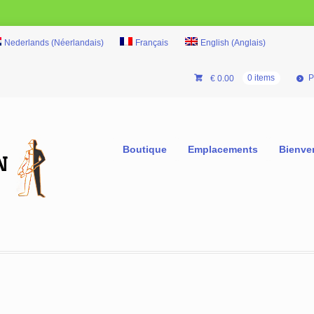
Nederlands
(
Néerlandais
)
Français
English
(
Anglais
)
P
€
0.00
0 items
Boutique
Emplacements
Bienve