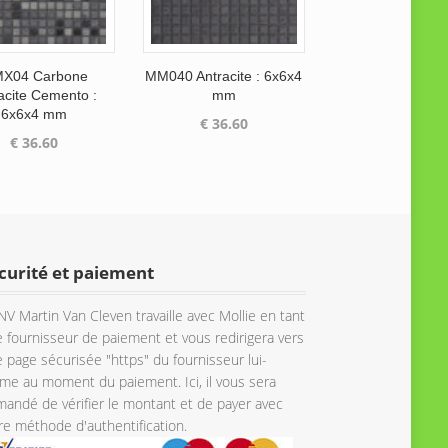
X04 Carbone
MM040 Antracite : 6x6x4
acite Cemento :
mm
6x6x4 mm
€
36.60
€
36.60
curité et paiement
NV Martin Van Cleven travaille avec Mollie en tant
 fournisseur de paiement et vous redirigera vers
 page sécurisée "https" du fournisseur lui-
e au moment du paiement. Ici, il vous sera
andé de vérifier le montant et de payer avec
re méthode d'authentification.