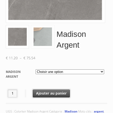
Madison
Argent
Plage
€
11.20
–
€
75.54
de
prix :
MADISON
€ 11.20
ARGENT
à
€ 75.54
quantité de Madison Argent
Ajouter au panier
UGS :
Colorker Madison Argent
Catégorie :
Madison
Mots-clés :
argent
,