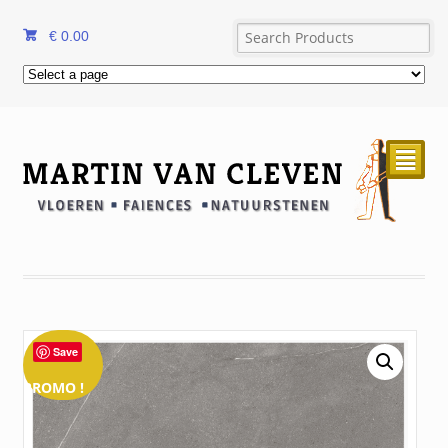
€
0.00
²
Save
PROMO !