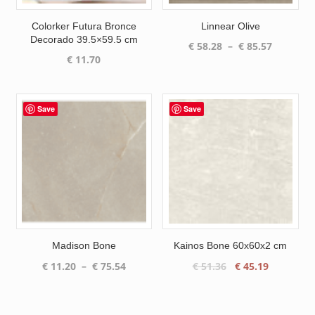
Colorker Futura Bronce
Linnear Olive
Decorado 39.5×59.5 cm
Plage
€
58.28
–
€
85.57
€
11.70
de
prix :
€ 58.28
à
Save
Save
€ 85.57
Madison Bone
Kainos Bone 60x60x2 cm
Plage
Le
Le
€
11.20
–
€
75.54
€
51.36
€
45.19
de
prix
prix
prix :
initial
actuel
€ 11.20
était :
est :