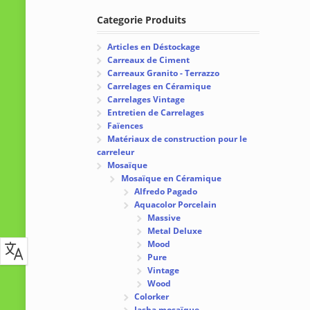
Categorie Produits
Articles en Déstockage
Carreaux de Ciment
Carreaux Granito - Terrazzo
Carrelages en Céramique
Carrelages Vintage
Entretien de Carrelages
Faïences
Matériaux de construction pour le
carreleur
Mosaïque
Mosaïque en Céramique
Alfredo Pagado
Aquacolor Porcelain
Massive
Metal Deluxe
Mood
Pure
Vintage
Wood
Colorker
Jasba mosaïque