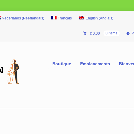
Nederlands
(
Néerlandais
)
Français
English
(
Anglais
)
P
€
0.00
0 items
Boutique
Emplacements
Bienve