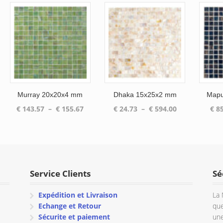
Murray 20x20x4 mm
Dhaka 15x25x2 mm
Mapu
Plage
Plage
€
143.57
–
€
155.67
€
24.73
–
€
594.00
€
85
de
de
prix :
prix :
€ 143.57
€ 24.73
à
à
€ 155.67
€ 594.00
Service Clients
Sé
Expédition et Livraison
La 
Echange et Retour
que
Sécurite et paiement
une