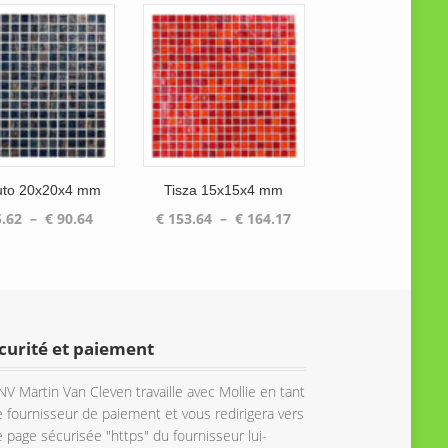
to 20x20x4 mm
Tisza 15x15x4 mm
Plage
Plage
.62
–
€
90.64
€
153.64
–
€
164.17
de
de
prix :
prix :
€ 85.62
€ 153.64
à
à
€ 90.64
€ 164.17
curité et paiement
NV Martin Van Cleven travaille avec Mollie en tant
 fournisseur de paiement et vous redirigera vers
 page sécurisée "https" du fournisseur lui-