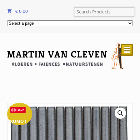
€
0.00
²
Save
PROMO !