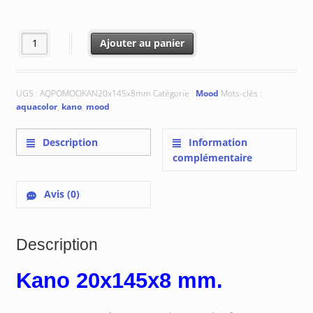
à
€ 139.94
quantité de Kano 20x145x8 mm
Ajouter au panier
UGS :
AQPOMOOKAN20x145x8mm
Catégorie :
Mood
Mots-clés :
aquacolor
,
kano
,
mood
Description
Information
complémentaire
Avis (0)
Description
Kano 20x145x8 mm.