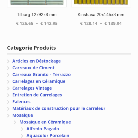
Tilburg 12x92x8 mm
Kinshasa 20x145x8 mm
Plage
Plage
€
125.65
–
€
142.95
€
128.14
–
€
139.94
de
de
prix :
prix :
€ 125.65
€ 128.1
Categorie Produits
à
à
€ 142.95
€ 139.9
Articles en Déstockage
Carreaux de Ciment
Carreaux Granito - Terrazzo
Carrelages en Céramique
Carrelages Vintage
Entretien de Carrelages
Faïences
Matériaux de construction pour le carreleur
Mosaïque
Mosaïque en Céramique
Alfredo Pagado
Aquacolor Porcelain