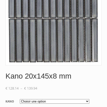
Kano 20x145x8 mm
Plage
€
128.14
–
€
139.94
de
prix :
KANO
€ 128.14