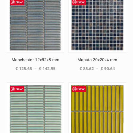
Save
Save
Manchester 12x92x8 mm
Maputo 20x20x4 mm
Plage
Plage
€
125.65
–
€
142.95
€
85.62
–
€
90.64
de
de
prix :
prix :
€ 125.65
€ 85.62
Save
Save
à
à
€ 142.95
€ 90.64