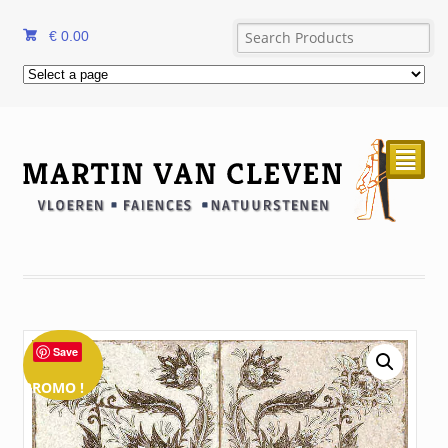
€
0.00
²
Save
PROMO !