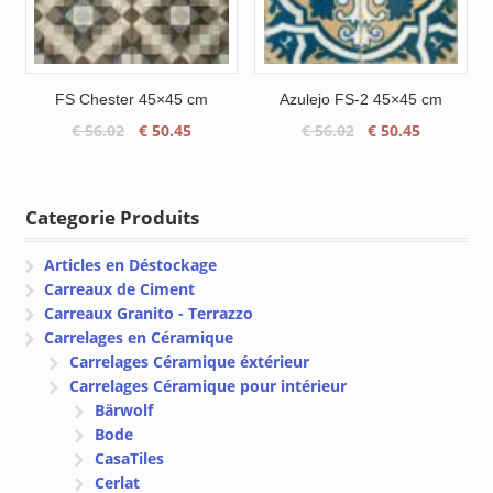
FS Chester 45×45 cm
Azulejo FS-2 45×45 cm
Le
Le
Le
Le
€
56.02
€
50.45
€
56.02
€
50.45
prix
prix
prix
prix
initial
actuel
initial
actuel
était :
est :
était :
est :
Categorie Produits
€ 56.02.
€ 50.45.
€ 56.02.
€ 50.45.
Articles en Déstockage
Carreaux de Ciment
Carreaux Granito - Terrazzo
Carrelages en Céramique
Carrelages Céramique éxtérieur
Carrelages Céramique pour intérieur
Bärwolf
Bode
CasaTiles
Cerlat