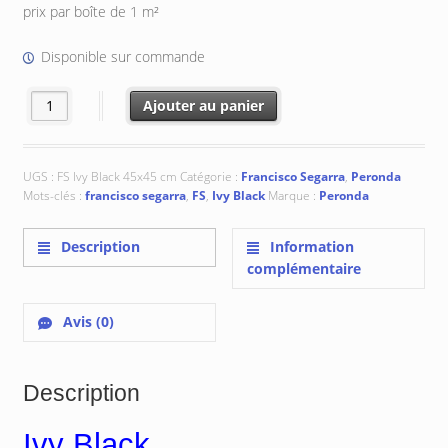
initial
actuel
prix par boîte de 1 m²
était :
est :
€ 56.02.
€ 50.45.
Disponible sur commande
quantité de Ivy Black 45x45 cm
Ajouter au panier
UGS :
FS Ivy Black 45x45 cm
Catégorie :
Francisco Segarra
,
Peronda
Mots-clés :
francisco segarra
,
FS
,
Ivy Black
Marque :
Peronda
Description
Information
complémentaire
Avis (0)
Description
Ivy Black.