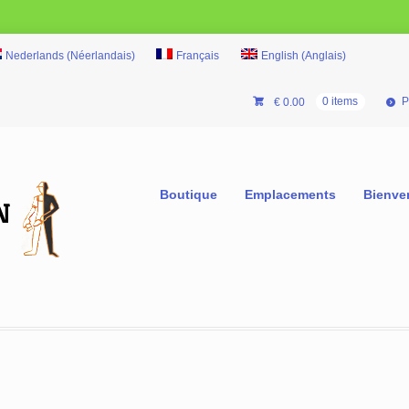
Nederlands
(
Néerlandais
)
Français
English
(
Anglais
)
P
€
0.00
0 items
Boutique
Emplacements
Bienve