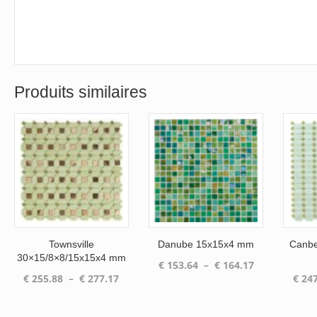
Produits similaires
Townsville
Danube 15x15x4 mm
Canbe
30×15/8×8/15x15x4 mm
Plage
€
153.64
–
€
164.17
Plage
€
255.88
–
€
277.17
€
247
de
de
prix :
prix :
€ 153.64