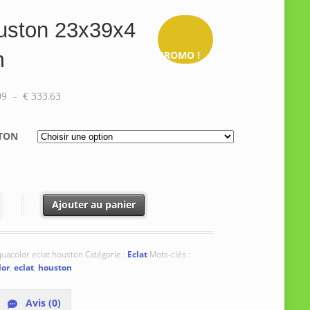
uston 23x39x4
m
PROMO !
Plage
09
–
€
333.63
de
prix :
TON
€ 312.09
à
€ 333.63
té de Houston 23x39x4 mm
Ajouter au panier
uacolor eclat houston
Catégorie :
Eclat
Mots-clés :
lor
,
eclat
,
houston
Avis (0)