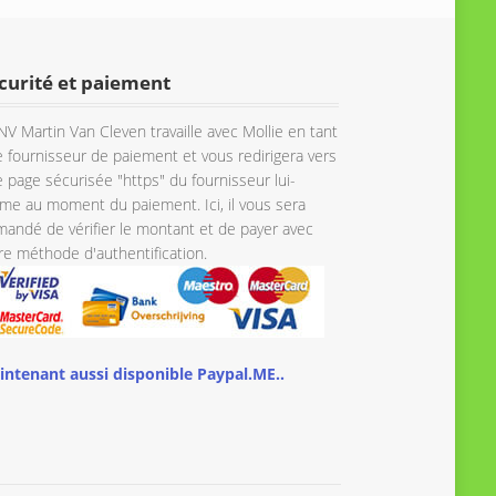
€ 247.15
à
à
€ 333.63
€ 267.72
curité et paiement
NV Martin Van Cleven travaille avec Mollie en tant
 fournisseur de paiement et vous redirigera vers
 page sécurisée "https" du fournisseur lui-
e au moment du paiement. Ici, il vous sera
andé de vérifier le montant et de payer avec
re méthode d'authentification.
intenant aussi disponible Paypal.ME..