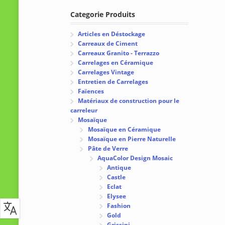
Categorie Produits
Articles en Déstockage
Carreaux de Ciment
Carreaux Granito - Terrazzo
Carrelages en Céramique
Carrelages Vintage
Entretien de Carrelages
Faïences
Matériaux de construction pour le
carreleur
Mosaïque
Mosaïque en Céramique
Mosaïque en Pierre Naturelle
Pâte de Verre
AquaColor Design Mosaic
Antique
Castle
Eclat
Elysee
Fashion
Gold
Grissini