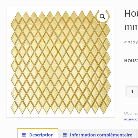
Ho
m
€
312.
HOUS
quanti
UGS :
aq
aquaco
Description
Information complémentaire