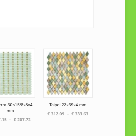
rra 30×15/8x8x4
Taipei 23x39x4 mm
mm
Plage
€
312.09
–
€
333.63
Plage
.15
–
€
267.72
de
de
prix :
prix :
€ 312.09