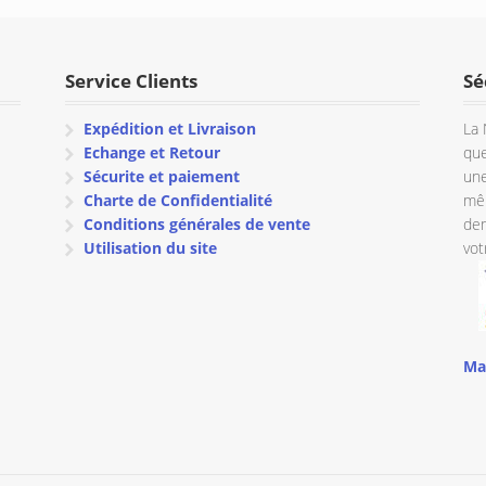
€ 255.88
à
à
€ 164.17
€ 277.17
Service Clients
Sé
Expédition et Livraison
La 
Echange et Retour
que
Sécurite et paiement
une
Charte de Confidentialité
mêm
Conditions générales de vente
dem
Utilisation du site
vot
Ma