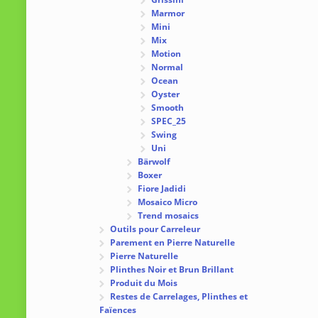
Marmor
Mini
Mix
Motion
Normal
Ocean
Oyster
Smooth
SPEC_25
Swing
Uni
Bärwolf
Boxer
Fiore Jadidi
Mosaico Micro
Trend mosaics
Outils pour Carreleur
Parement en Pierre Naturelle
Pierre Naturelle
Plinthes Noir et Brun Brillant
Produit du Mois
Restes de Carrelages, Plinthes et
Faïences