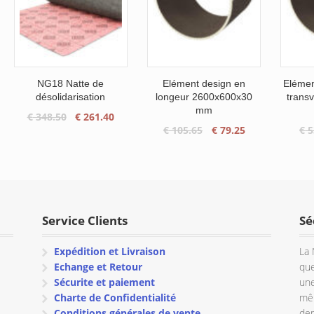
NG18 Natte de
Elément design en
Elémen
désolidarisation
longeur 2600x600x30
trans
mm
Le
Le
€
348.50
€
261.40
Le
Le
€
105.65
€
79.25
€
5
prix
prix
prix
prix
initial
actuel
initial
actuel
était :
est :
était :
est :
€ 348.50.
€ 261.40.
€ 105.65.
€ 79.25.
Service Clients
Sé
Expédition et Livraison
La 
Echange et Retour
que
Sécurite et paiement
une
Charte de Confidentialité
mêm
Conditions générales de vente
dem