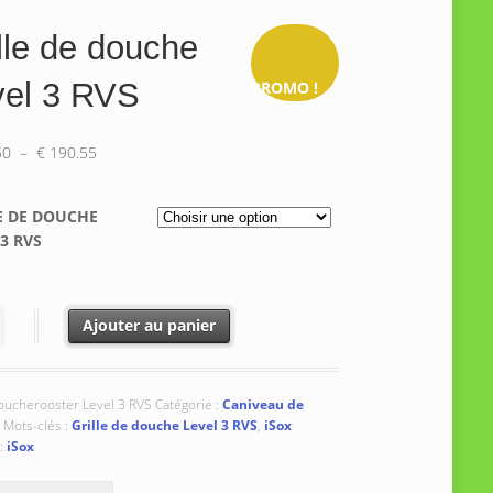
lle de douche
vel 3 RVS
PROMO !
Plage
50
–
€
190.55
de
prix :
E DE DOUCHE
€ 134.50
3 RVS
à
€ 190.55
é de Grille de douche Level 3 RVS
Ajouter au panier
oucherooster Level 3 RVS
Catégorie :
Caniveau de
Mots-clés :
Grille de douche Level 3 RVS
,
iSox
:
iSox