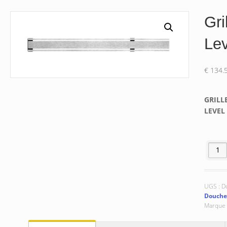
Gri
Le
€
134.
GRILL
LEVEL 
quantit
UGS :
D
Douche
Marque 