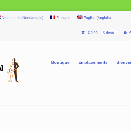
Nederlands
(
Néerlandais
)
Français
English
(
Anglais
)
P
€
0.00
0 items
Boutique
Emplacements
Bienve