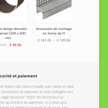
t design direction
Accessoire de montage
versal 1200 x 600
en forme de H
mm
Plage
€
141.25
–
€
149.50
Le
Le
3.95
€
40.50
de
prix
prix
prix :
initial
actuel
€ 141.25
était :
est :
à
€ 53.95.
€ 40.50.
€ 149.50
curité et paiement
NV Martin Van Cleven travaille avec Mollie en tant
 fournisseur de paiement et vous redirigera vers
 page sécurisée "https" du fournisseur lui-
e au moment du paiement. Ici, il vous sera
andé de vérifier le montant et de payer avec