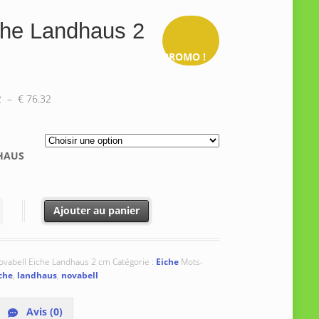
che Landhaus 2
PROMO !
Plage
2
–
€
76.32
de
prix :
€ 43.22
HAUS
à
€ 76.32
té de Eiche Landhaus 2 cm
Ajouter au panier
ovabell Eiche Landhaus 2 cm
Catégorie :
Eiche
Mots-
che
,
landhaus
,
novabell
Avis (0)