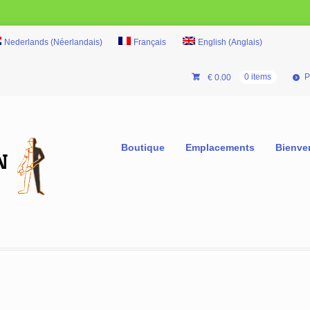
Nederlands
(
Néerlandais
)
Français
English
(
Anglais
)
P
€
0.00
0 items
Boutique
Emplacements
Bienve