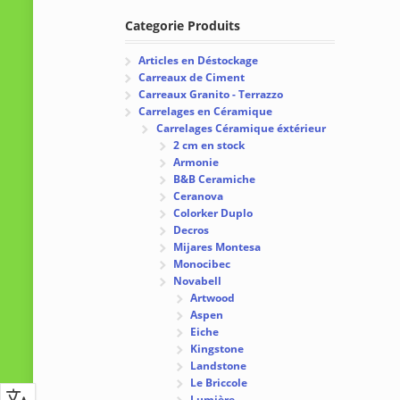
Categorie Produits
Articles en Déstockage
Carreaux de Ciment
Carreaux Granito - Terrazzo
Carrelages en Céramique
Carrelages Céramique éxtérieur
2 cm en stock
Armonie
B&B Ceramiche
Ceranova
Colorker Duplo
Decros
Mijares Montesa
Monocibec
Novabell
Artwood
Aspen
Eiche
Kingstone
Landstone
Le Briccole
Lumière