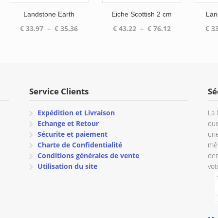
Landstone Earth
Eiche Scottish 2 cm
Lan
Plage
Plage
€
33.97
–
€
35.36
€
43.22
–
€
76.12
€
33
de
de
prix :
prix :
€ 33.97
€ 43.22
à
à
€ 35.36
€ 76.12
Service Clients
Sé
Expédition et Livraison
La 
Echange et Retour
que
Sécurite et paiement
une
Charte de Confidentialité
mêm
Conditions générales de vente
dem
Utilisation du site
vot