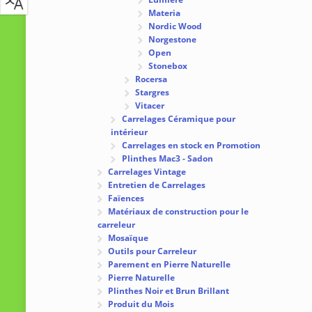
Materia
Nordic Wood
Norgestone
Open
Stonebox
Rocersa
Stargres
Vitacer
Carrelages Céramique pour
intérieur
Carrelages en stock en Promotion
Plinthes Mac3 - Sadon
Carrelages Vintage
Entretien de Carrelages
Faïences
Matériaux de construction pour le
carreleur
Mosaïque
Outils pour Carreleur
Parement en Pierre Naturelle
Pierre Naturelle
Plinthes Noir et Brun Brillant
Produit du Mois