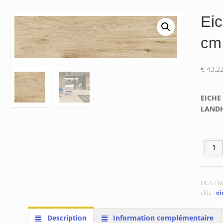
Ei
cm
€
43.2
EICHE
LAND
quanti
UGS :
N
clés :
ei
Description
Information complémentaire