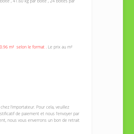
boîte , 41.60 kg par boite , 24 boites par
 0.96 m² selon le format .
Le prix au m²
ez l’importateur. Pour cela, veuillez
tificatif de paiement et nous l’envoyer par
nt, nous vous enverrons un bon de retrait