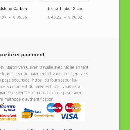
dstone Carbon
Eiche Timber 2 cm
Plage
Plage
.97
–
€
35.36
€
43.22
–
€
76.32
de
de
prix :
prix :
€ 33.97
€ 43.22
à
à
€ 35.36
€ 76.32
curité et paiement
NV Martin Van Cleven travaille avec Mollie en tant
 fournisseur de paiement et vous redirigera vers
 page sécurisée "https" du fournisseur lui-
e au moment du paiement. Ici, il vous sera
andé de vérifier le montant et de payer avec
re méthode d'authentification.