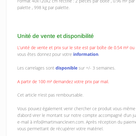
Format 40x120x2 cm rectifié : 2 pièces par boîte , 0.96 m² par 
palette , 998 kg par palette.
Unité de vente et disponibilité
L’unité de vente et prix sur le site est par boîte de 0.54 m² ou
vous êtes donnez pour votre
information
.
Les carrelages sont
disponible
sur +/- 3 semaines.
A partir de 100 m² demandez votre prix par mail.
Cet article n’est pas remboursable.
Vous pouvez également venir chercher ce produit vous-même ch
d’abord virer le montant sur notre compte accompagné d’un jus
e-mail à info@martinvancleven.com. Après réception du paieme
vous permettant de récupérer votre matériel.