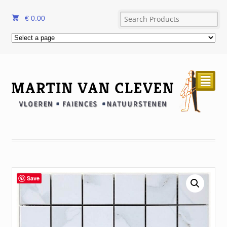
€
0.00
²
Save