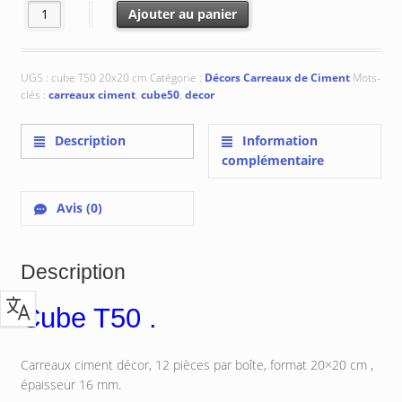
initial
actuel
quantité de Cube T50 : 20x20 cm
Ajouter au panier
était :
est :
€ 102.85.
€ 96.80.
UGS :
cube T50 20x20 cm
Catégorie :
Décors Carreaux de Ciment
Mots-
clés :
carreaux ciment
,
cube50
,
decor
Description
Information
complémentaire
Avis (0)
Description
Cube T50 .
Carreaux ciment décor, 12 pièces par boîte, format 20×20 cm ,
épaisseur 16 mm.