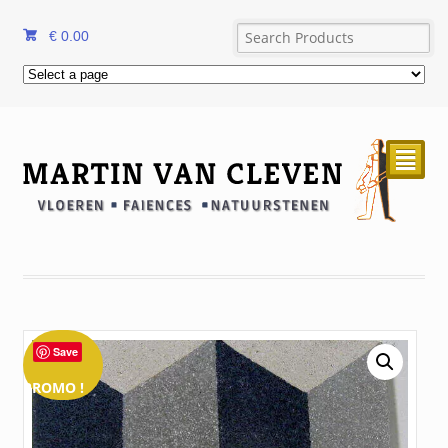
€
0.00
²
Save
PROMO !